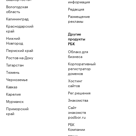
информация
Вологодская
Редакция
область
Размещение
Калининград
рекламы
Краснодарский
край
Другие
Нижний
продукты
Новгород
РБК
Пермский край
Облако для
бизнеса
Ростов-на-Дону
Корпоративный
Татарстан
регистратор
Тюмень
доменов
Черноземье
Хостинг
сайтов
Кавказ
Рег.решения
Карелия
Знакомства
Мурманск
Сайт
Приморский
знакомств
край
podbor.ru
РБК
Компании