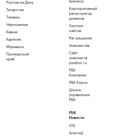
бизнеса
Ростов-на-Дону
Корпоративный
Татарстан
регистратор
Тюмень
доменов
Черноземье
Хостинг
сайтов
Кавказ
Рег.решения
Карелия
Знакомства
Мурманск
Сайт
Приморский
знакомств
край
podbor.ru
РБК
Компании
РБК Курсы
Школа
управления
РБК
РБК
Новости
iOS
Android