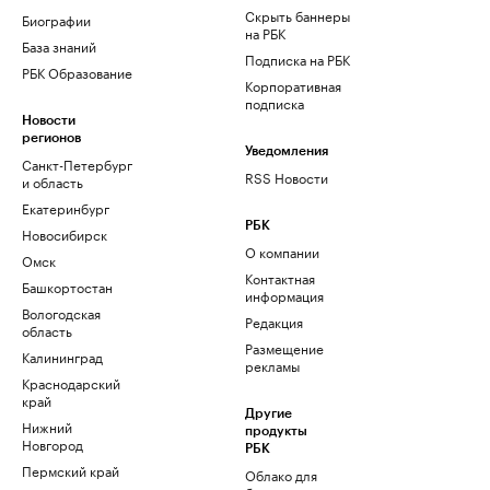
Скрыть баннеры
Биографии
на РБК
База знаний
Подписка на РБК
РБК Образование
Корпоративная
подписка
Новости
регионов
Уведомления
Санкт-Петербург
RSS Новости
и область
Екатеринбург
РБК
Новосибирск
О компании
Омск
Контактная
Башкортостан
информация
Вологодская
Редакция
область
Размещение
Калининград
рекламы
Краснодарский
край
Другие
Нижний
продукты
Новгород
РБК
Пермский край
Облако для