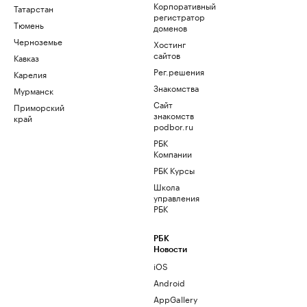
Корпоративный
Татарстан
регистратор
Тюмень
доменов
Черноземье
Хостинг
сайтов
Кавказ
Рег.решения
Карелия
Знакомства
Мурманск
Сайт
Приморский
знакомств
край
podbor.ru
РБК
Компании
РБК Курсы
Школа
управления
РБК
РБК
Новости
iOS
Android
AppGallery