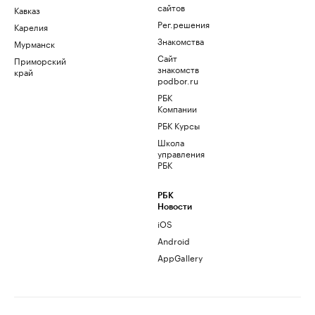
сайтов
Кавказ
Рег.решения
Карелия
Знакомства
Мурманск
Сайт
Приморский
знакомств
край
podbor.ru
РБК
Компании
РБК Курсы
Школа
управления
РБК
РБК
Новости
iOS
Android
AppGallery