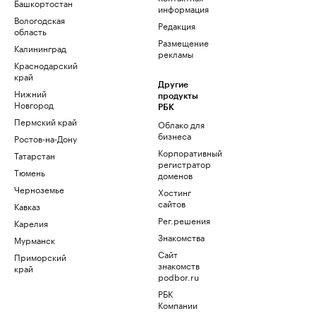
Башкортостан
информация
Вологодская
Редакция
область
Размещение
Калининград
рекламы
Краснодарский
край
Другие
Нижний
продукты
Новгород
РБК
Пермский край
Облако для
бизнеса
Ростов-на-Дону
Корпоративный
Татарстан
регистратор
Тюмень
доменов
Черноземье
Хостинг
сайтов
Кавказ
Рег.решения
Карелия
Знакомства
Мурманск
Сайт
Приморский
знакомств
край
podbor.ru
РБК
Компании