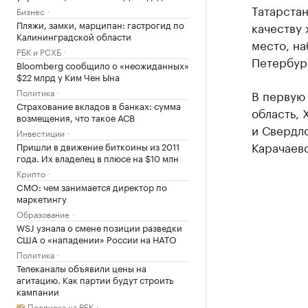
Татарстан
Бизнес
Пляжи, замки, марципан: гастрогид по
качеству 
Калининградской области
место, на
РБК и РСХБ
Петербург
Bloomberg сообщило о «неожиданных»
$22 млрд у Ким Чен Ына
Политика
В первую
Страхование вкладов в банках: сумма
область,
возмещения, что такое АСВ
и Свердло
Инвестиции
Карачаев
Пришли в движение биткоины из 2011
года. Их владелец в плюсе на $10 млн
Крипто
CMO: чем занимается директор по
маркетингу
Образование
WSJ узнала о смене позиции разведки
США о «нападении» России на НАТО
Политика
Телеканалы объявили цены на
агитацию. Как партии будут строить
кампании
Подписка на РБК