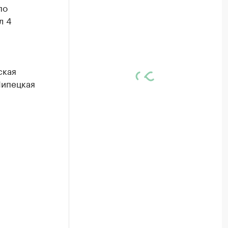
по
л 4
ская
Липецкая