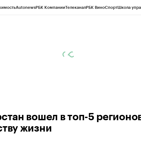
жимость
Autonews
РБК Компании
Телеканал
РБК Вино
Спорт
Школа упра
ипто
РБК Бизнес-среда
Дискуссионный клуб
Исследования
Кредитные 
рагентов
Политика
Экономика
Бизнес
Технологии и медиа
Финансы
Рын
рстан вошел в топ-5 регионо
ству жизни