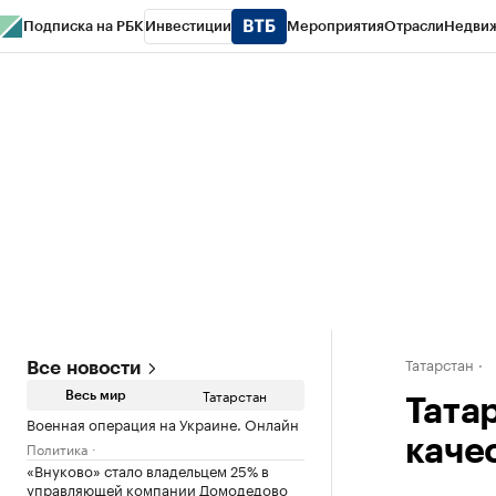
Подписка на РБК
Инвестиции
Мероприятия
Отрасли
Недви
РБК Life
Тренды
Визионеры
Национальные проекты
Город
Стиль
Кр
Спецпроекты СПб
Конференции СПб
Спецпроекты
Проверка конт
Татарстан
Все новости
Татарстан
Весь мир
Тата
Военная операция на Украине. Онлайн
каче
Политика
«Внуково» стало владельцем 25% в
управляющей компании Домодедово