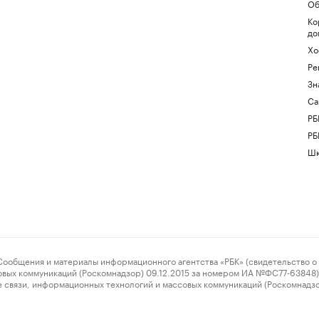
Об
Ко
до
Хо
Ре
Зн
Са
РБ
РБ
Шк
ения и материалы информационного агентства «РБК» (свидетельство о 
овых коммуникаций (Роскомнадзор) 09.12.2015 за номером ИА №ФС77-63848) 
 связи, информационных технологий и массовых коммуникаций (Роскомнадз