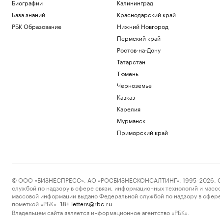
Биографии
Калининград
Технологии и медиа
База знаний
Краснодарский край
Минобороны заявило о контроле над
Анискино в Харьковской области
РБК Образование
Нижний Новгород
Политика
Пермский край
Российский боец ММА Ядуллаев
Ростов-на-Дону
получил условный срок за хранение
Татарстан
амфетамина
Тюмень
Спорт
Громкий звук в Москве объяснили
Черноземье
самолетом на сверхзвуковой скорости
Кавказ
Общество
Карелия
Минцифры исключило ограничения на
Мурманск
доступ детей в соцсети
Общество
Приморский край
Загрузить еще
© ООО «БИЗНЕСПРЕСС», АО «РОСБИЗНЕСКОНСАЛТИНГ», 1995–2026. Сообщ
службой по надзору в сфере связи, информационных технологий и масс
массовой информации выдано Федеральной службой по надзору в сфере
пометкой «РБК».
letters@rbc.ru
18+
Владельцем сайта является информационное агентство «РБК».