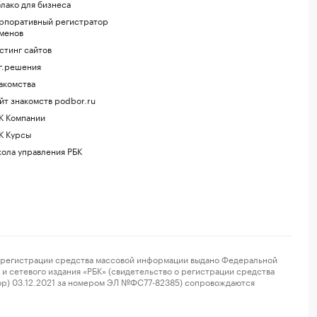
лако для бизнеса
рпоративный регистратор
менов
стинг сайтов
г.решения
акомства
йт знакомств podbor.ru
К Компании
К Курсы
ола управления РБК
регистрации средства массовой информации выдано Федеральной
и сетевого издания «РБК» (свидетельство о регистрации средства
ор) 03.12.2021 за номером ЭЛ №ФС77-82385) сопровождаются