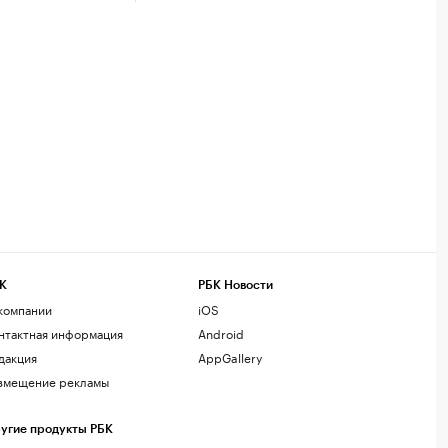
К
РБК Новости
компании
iOS
нтактная информация
Android
дакция
AppGallery
змещение рекламы
угие продукты РБК