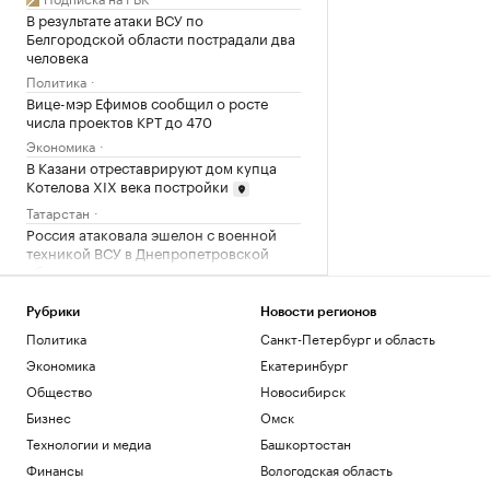
В результате атаки ВСУ по
Белгородской области пострадали два
человека
Политика
Вице-мэр Ефимов сообщил о росте
числа проектов КРТ до 470
Экономика
В Казани отреставрируют дом купца
Котелова XIX века постройки
Татарстан
Россия атаковала эшелон с военной
техникой ВСУ в Днепропетровской
области
Политика
Каким будет новый эпицентр деловой
Рубрики
Новости регионов
активности на Ходынке
Политика
Санкт-Петербург и область
РБК и Stone
Экономика
Екатеринбург
Вице-мэр Ефимов оценил
Общество
Новосибирск
градостроительный потенциал Москвы
Бизнес
Омск
в 400 млн кв. м
Экономика
Технологии и медиа
Башкортостан
Суд в США обязал Meta выплатить $942
Финансы
Вологодская область
млн из-за вреда детям в соцсетях