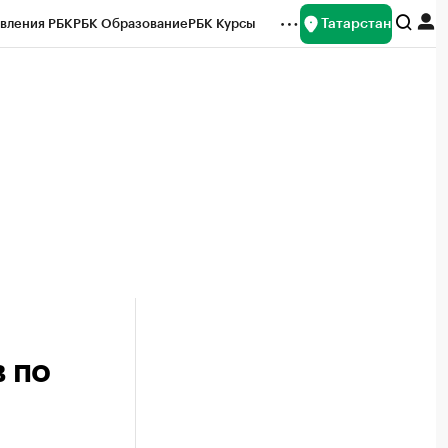
Татарстан
вления РБК
РБК Образование
РБК Курсы
рейтинги
Франшизы
Газета
ок наличной валюты
в по