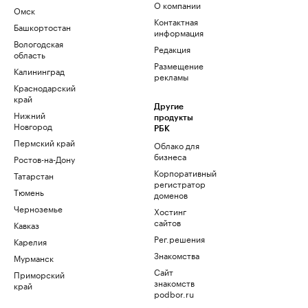
О компании
Омск
Контактная
Башкортостан
информация
Вологодская
Редакция
область
Размещение
Калининград
рекламы
Краснодарский
край
Другие
Нижний
продукты
Новгород
РБК
Пермский край
Облако для
бизнеса
Ростов-на-Дону
Корпоративный
Татарстан
регистратор
Тюмень
доменов
Черноземье
Хостинг
сайтов
Кавказ
Рег.решения
Карелия
Знакомства
Мурманск
Сайт
Приморский
знакомств
край
podbor.ru