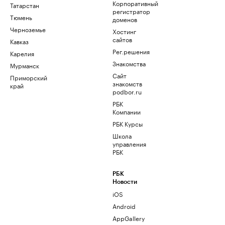
Корпоративный
Татарстан
регистратор
Тюмень
доменов
Черноземье
Хостинг
сайтов
Кавказ
Рег.решения
Карелия
Знакомства
Мурманск
Сайт
Приморский
знакомств
край
podbor.ru
РБК
Компании
РБК Курсы
Школа
управления
РБК
РБК
Новости
iOS
Android
AppGallery