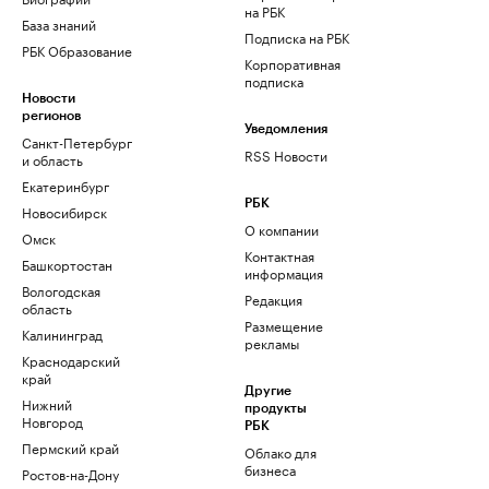
на РБК
База знаний
Подписка на РБК
РБК Образование
Корпоративная
подписка
Новости
регионов
Уведомления
Санкт-Петербург
RSS Новости
и область
Екатеринбург
РБК
Новосибирск
О компании
Омск
Контактная
Башкортостан
информация
Вологодская
Редакция
область
Размещение
Калининград
рекламы
Краснодарский
край
Другие
Нижний
продукты
Новгород
РБК
Пермский край
Облако для
бизнеса
Ростов-на-Дону