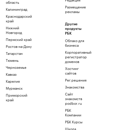
область
Размещение
Калининград
рекламы
Краснодарский
край
Другие
Нижний
продукты
Новгород
РБК
Пермский край
Облако для
бизнеса
Ростов-на-Дону
Корпоративный
Татарстан
регистратор
Тюмень
доменов
Черноземье
Хостинг
сайтов
Кавказ
Рег.решения
Карелия
Знакомства
Мурманск
Сайт
Приморский
знакомств
край
podbor.ru
РБК
Компании
РБК Курсы
Школа