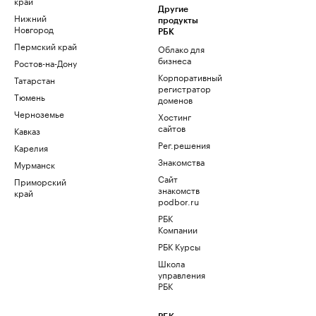
край
Другие
Нижний
продукты
Новгород
РБК
Пермский край
Облако для
бизнеса
Ростов-на-Дону
Корпоративный
Татарстан
регистратор
Тюмень
доменов
Черноземье
Хостинг
сайтов
Кавказ
Рег.решения
Карелия
Знакомства
Мурманск
Сайт
Приморский
знакомств
край
podbor.ru
РБК
Компании
РБК Курсы
Школа
управления
РБК