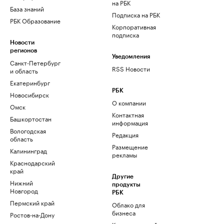
на РБК
База знаний
Подписка на РБК
РБК Образование
Корпоративная
подписка
Новости
регионов
Уведомления
Санкт-Петербург
RSS Новости
и область
Екатеринбург
РБК
Новосибирск
О компании
Омск
Контактная
Башкортостан
информация
Вологодская
Редакция
область
Размещение
Калининград
рекламы
Краснодарский
край
Другие
Нижний
продукты
Новгород
РБК
Пермский край
Облако для
бизнеса
Ростов-на-Дону