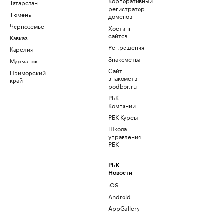
Корпоративный
Татарстан
регистратор
Тюмень
доменов
Черноземье
Хостинг
сайтов
Кавказ
Рег.решения
Карелия
Знакомства
Мурманск
Сайт
Приморский
знакомств
край
podbor.ru
РБК
Компании
РБК Курсы
Школа
управления
РБК
РБК
Новости
iOS
Android
AppGallery