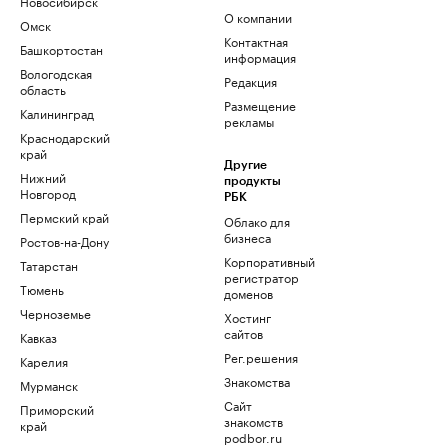
Новосибирск
О компании
Омск
Контактная
Башкортостан
информация
Вологодская
Редакция
область
Размещение
Калининград
рекламы
Краснодарский
край
Другие
Нижний
продукты
Новгород
РБК
Пермский край
Облако для
бизнеса
Ростов-на-Дону
Корпоративный
Татарстан
регистратор
Тюмень
доменов
Черноземье
Хостинг
сайтов
Кавказ
Рег.решения
Карелия
Знакомства
Мурманск
Сайт
Приморский
знакомств
край
podbor.ru