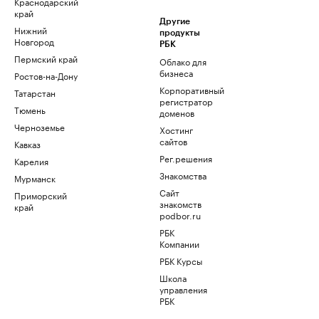
Краснодарский
край
Другие
Нижний
продукты
Новгород
РБК
Пермский край
Облако для
бизнеса
Ростов-на-Дону
Корпоративный
Татарстан
регистратор
Тюмень
доменов
Черноземье
Хостинг
сайтов
Кавказ
Рег.решения
Карелия
Знакомства
Мурманск
Сайт
Приморский
знакомств
край
podbor.ru
РБК
Компании
РБК Курсы
Школа
управления
РБК