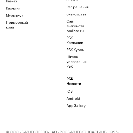
Кавказ
Рег.решения
Карелия
Знакомства
Мурманск
Сайт
Приморский
знакомств
край
podbor.ru
РБК
Компании
РБК Курсы
Школа
управления
РБК
РБК
Новости
iOS
Android
AppGallery
© ООО «БИЗНЕСПРЕСС», АО «РОСБИЗНЕСКОНСАЛТИНГ», 1995–