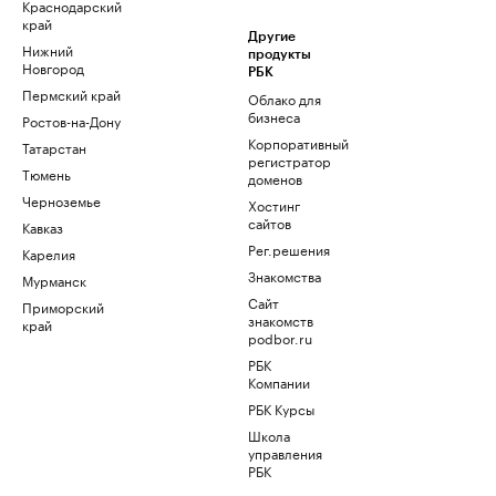
Краснодарский
край
Другие
Нижний
продукты
Новгород
РБК
Пермский край
Облако для
бизнеса
Ростов-на-Дону
Корпоративный
Татарстан
регистратор
Тюмень
доменов
Черноземье
Хостинг
сайтов
Кавказ
Рег.решения
Карелия
Знакомства
Мурманск
Сайт
Приморский
знакомств
край
podbor.ru
РБК
Компании
РБК Курсы
Школа
управления
РБК