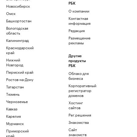
РБК
Новосибирск
О компании
Омск
Контактная
Башкортостан
информация
Вологодская
Редакция
область
Размещение
Калининград
рекламы
Краснодарский
край
Другие
Нижний
продукты
Новгород
РБК
Пермский край
Облако для
бизнеса
Ростов-на-Дону
Корпоративный
Татарстан
регистратор
Тюмень
доменов
Черноземье
Хостинг
сайтов
Кавказ
Рег.решения
Карелия
Знакомства
Мурманск
Сайт
Приморский
знакомств
край