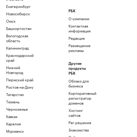
Екатеринбург
РБК
Новосибирск
О компании
Омск
Контактная
Башкортостан
информация
Вологодская
Редакция
область
Размещение
Калининград
рекламы
Краснодарский
край
Другие
Нижний
продукты
Новгород
РБК
Пермский край
Облако для
бизнеса
Ростов-на-Дону
Корпоративный
Татарстан
регистратор
Тюмень
доменов
Черноземье
Хостинг
сайтов
Кавказ
Рег.решения
Карелия
Знакомства
Мурманск
Сайт