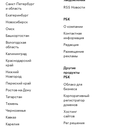
Уведомления
Санкт-Петербург
RSS Новости
и область
Екатеринбург
РБК
Новосибирск
О компании
Омск
Контактная
Башкортостан
информация
Вологодская
Редакция
область
Размещение
Калининград
рекламы
Краснодарский
край
Другие
Нижний
продукты
Новгород
РБК
Пермский край
Облако для
бизнеса
Ростов-на-Дону
Корпоративный
Татарстан
регистратор
Тюмень
доменов
Черноземье
Хостинг
сайтов
Кавказ
Рег.решения
Карелия