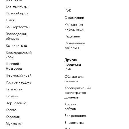
Екатеринбург
РБК
Новосибирск
О компании
Омск
Контактная
Башкортостан
информация
Вологодская
Редакция
область
Размещение
Калининград
рекламы
Краснодарский
край
Другие
Нижний
продукты
Новгород
РБК
Пермский край
Облако для
бизнеса
Ростов-на-Дону
Корпоративный
Татарстан
регистратор
Тюмень
доменов
Черноземье
Хостинг
сайтов
Кавказ
Рег.решения
Карелия
Знакомства
Мурманск
Сайт