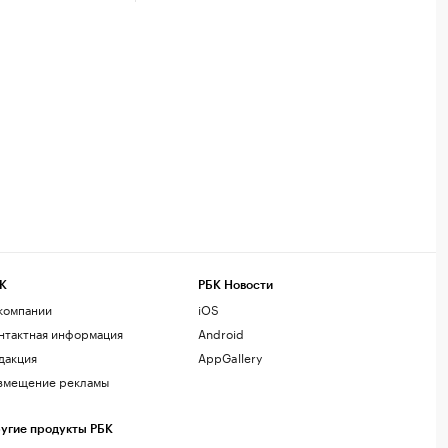
К
РБК Новости
компании
iOS
нтактная информация
Android
дакция
AppGallery
змещение рекламы
угие продукты РБК