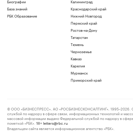
Политика
Биографии
Калининград
Трамп заявил, что США «тоже
База знаний
Краснодарский край
нуждаются» в ракетах для Patriot
РБК Образование
Нижний Новгород
Политика
Пермский край
Reuters сообщил о серии кибератак на
крупнейшие финансовые компании
Ростов-на-Дону
США
Татарстан
Новая категория
Тюмень
Трамп подписал указы,
Черноземье
ограничивающие право на
гражданство по рождению
Кавказ
Политика
Карелия
В Пензенской области ввели план
Мурманск
«Ковер»
Приморский край
Политика
Четыре человека погибли при взрыве в
автобусе в Сирии
Общество
© ООО «БИЗНЕСПРЕСС», АО «РОСБИЗНЕСКОНСАЛТИНГ», 1995–2026. Сообщ
Загрузить еще
службой по надзору в сфере связи, информационных технологий и масс
массовой информации выдано Федеральной службой по надзору в сфере
пометкой «РБК».
letters@rbc.ru
18+
Владельцем сайта является информационное агентство «РБК».