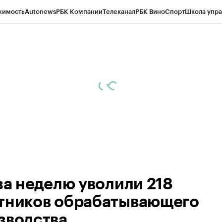
жимость
Autonews
РБК Компании
Телеканал
РБК Вино
Спорт
Школа упра
ипто
РБК Бизнес-среда
Дискуссионный клуб
Исследования
Кредитные 
рагентов
Политика
Экономика
Бизнес
Технологии и медиа
Финансы
Рын
 за неделю уволили 218
тников обрабатывающего
зводства