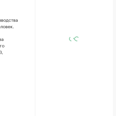
зводства
еловек.
ва
го
3,