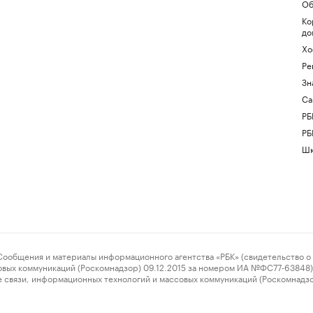
Об
Ко
до
Хо
Ре
Зн
Са
РБ
РБ
Шк
ения и материалы информационного агентства «РБК» (свидетельство о 
овых коммуникаций (Роскомнадзор) 09.12.2015 за номером ИА №ФС77-63848) 
 связи, информационных технологий и массовых коммуникаций (Роскомнадз