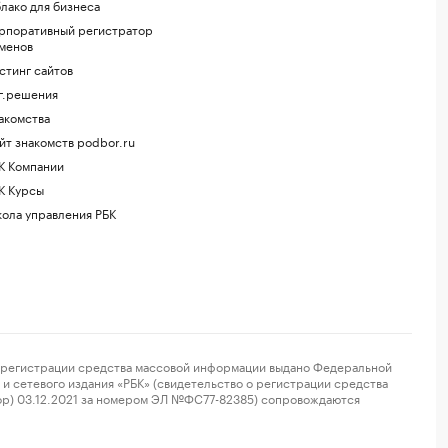
лако для бизнеса
рпоративный регистратор
менов
стинг сайтов
г.решения
акомства
йт знакомств podbor.ru
К Компании
К Курсы
ола управления РБК
регистрации средства массовой информации выдано Федеральной
и сетевого издания «РБК» (свидетельство о регистрации средства
ор) 03.12.2021 за номером ЭЛ №ФС77-82385) сопровождаются