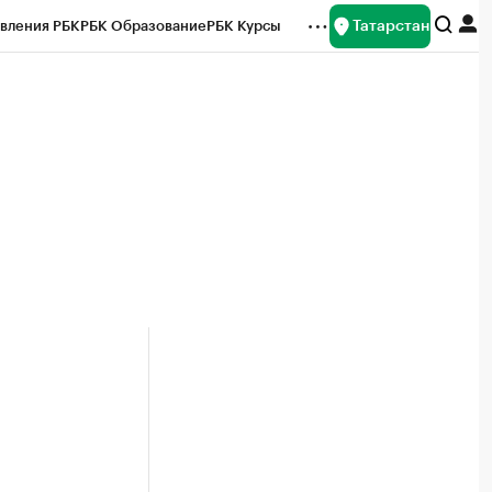
Татарстан
вления РБК
РБК Образование
РБК Курсы
рейтинги
Франшизы
Газета
ок наличной валюты