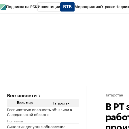
Подписка на РБК
Инвестиции
Мероприятия
Отрасли
Недви
РБК Life
Тренды
Визионеры
Национальные проекты
Город
Стиль
Кр
Спецпроекты СПб
Конференции СПб
Спецпроекты
Проверка конт
Татарстан
Все новости
Татарстан
Весь мир
В РТ
Беспилотную опасность объявили в
Свердловской области
рабо
Политика
Синоптик допустил обновление
прои