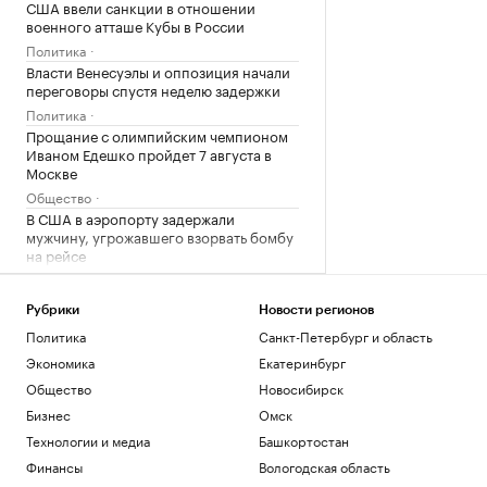
США ввели санкции в отношении
военного атташе Кубы в России
Политика
Власти Венесуэлы и оппозиция начали
переговоры спустя неделю задержки
Политика
Прощание с олимпийским чемпионом
Иваном Едешко пройдет 7 августа в
Москве
Общество
В США в аэропорту задержали
мужчину, угрожавшего взорвать бомбу
на рейсе
Общество
Во Внуково предупредили о задержках
Рубрики
Новости регионов
рейсов из-за грозы
Политика
Санкт-Петербург и область
Общество
Экономика
Екатеринбург
В Саудовской Аравии сообщили об 11
пострадавших при атаках хуситов
Общество
Новосибирск
Политика
Бизнес
Омск
В Турции заявили, что Европа
Технологии и медиа
Башкортостан
потребовала подтверждать
происхождение газа
Финансы
Вологодская область