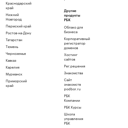
Краснодарский
край
Другие
Нижний
продукты
Новгород
РБК
Пермский край
Облако для
бизнеса
Ростов-на-Дону
Корпоративный
Татарстан
регистратор
Тюмень
доменов
Черноземье
Хостинг
сайтов
Кавказ
Рег.решения
Карелия
Знакомства
Мурманск
Сайт
Приморский
знакомств
край
podbor.ru
РБК
Компании
РБК Курсы
Школа
управления
РБК