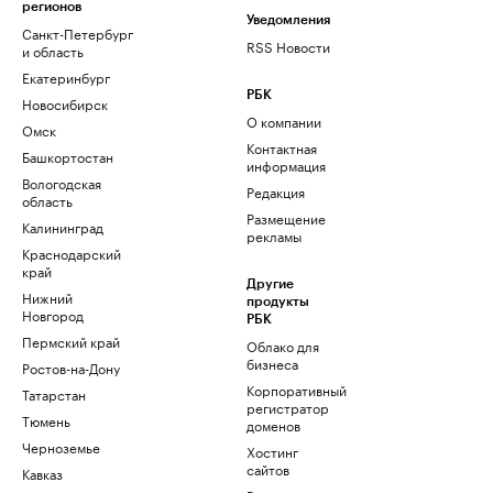
регионов
Уведомления
Санкт-Петербург
RSS Новости
и область
Екатеринбург
РБК
Новосибирск
О компании
Омск
Контактная
Башкортостан
информация
Вологодская
Редакция
область
Размещение
Калининград
рекламы
Краснодарский
край
Другие
Нижний
продукты
Новгород
РБК
Пермский край
Облако для
бизнеса
Ростов-на-Дону
Корпоративный
Татарстан
регистратор
Тюмень
доменов
Черноземье
Хостинг
сайтов
Кавказ