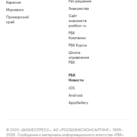
Рег.решения
Карелия
Знакомства
Мурманск
Сайт
Приморский
знакомств
край
podbor.ru
РБК
Компании
РБК Курсы
Школа
управления
РБК
РБК
Новости
iOS
Android
AppGallery
© ООО «БИЗНЕСПРЕСС», АО «РОСБИЗНЕСКОНСАЛТИНГ», 1995–
2026. Сообщения и материалы информационного агентства «РБК»