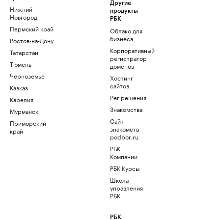
Другие
Нижний
продукты
Новгород
РБК
Пермский край
Облако для
бизнеса
Ростов-на-Дону
Корпоративный
Татарстан
регистратор
Тюмень
доменов
Черноземье
Хостинг
сайтов
Кавказ
Рег.решения
Карелия
Знакомства
Мурманск
Сайт
Приморский
знакомств
край
podbor.ru
РБК
Компании
РБК Курсы
Школа
управления
РБК
РБК