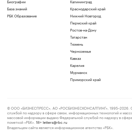
Биографии
Калининград
Общество
База знаний
Краснодарский край
Bloomberg узнал о серии самоубийств
в Киберкомандовании США
РБК Образование
Нижний Новгород
Политика
Пермский край
Землетрясение магнитудой 4,1
Ростов-на-Дону
произошло в Туве
Татарстан
Общество
Тюмень
Средняя пенсия неработающих
превысила ₽35 тыс. в семи регионах
Черноземье
России
Кавказ
Общество
Карелия
США ввели санкции в отношении
военного атташе Кубы в России
Мурманск
Политика
Приморский край
Загрузить еще
© ООО «БИЗНЕСПРЕСС», АО «РОСБИЗНЕСКОНСАЛТИНГ», 1995–2026. Сообщ
службой по надзору в сфере связи, информационных технологий и масс
массовой информации выдано Федеральной службой по надзору в сфере
пометкой «РБК».
letters@rbc.ru
18+
Владельцем сайта является информационное агентство «РБК».