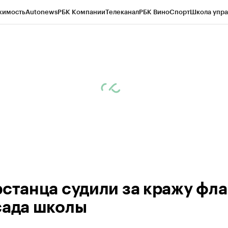
жимость
Autonews
РБК Компании
Телеканал
РБК Вино
Спорт
Школа упра
ипто
РБК Бизнес-среда
Дискуссионный клуб
Исследования
Кредитные 
рагентов
Политика
Экономика
Бизнес
Технологии и медиа
Финансы
Рын
рстанца судили за кражу фла
сада школы