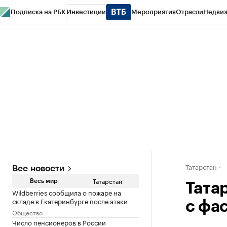
Подписка на РБК
Инвестиции
Мероприятия
Отрасли
Недви
РБК Life
Тренды
Визионеры
Национальные проекты
Город
Стиль
Кр
Спецпроекты СПб
Конференции СПб
Спецпроекты
Проверка конт
Татарстан
Все новости
Татарстан
Весь мир
Тата
Wildberries сообщила о пожаре на
складе в Екатеринбурге после атаки
с фа
Общество
Число пенсионеров в России