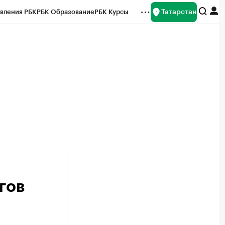
Татарстан
вления РБК
РБК Образование
РБК Курсы
рейтинги
Франшизы
Газета
ок наличной валюты
гов