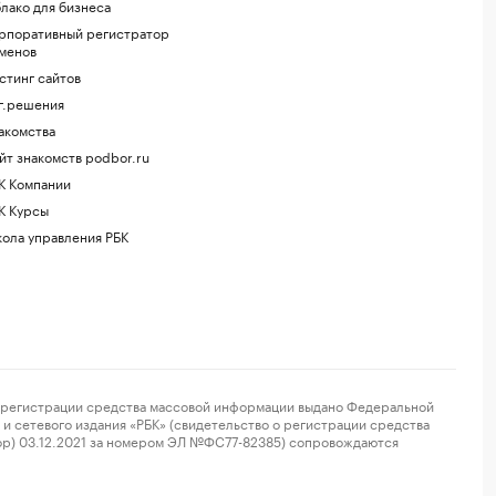
лако для бизнеса
рпоративный регистратор
менов
стинг сайтов
г.решения
акомства
йт знакомств podbor.ru
К Компании
К Курсы
ола управления РБК
регистрации средства массовой информации выдано Федеральной
и сетевого издания «РБК» (свидетельство о регистрации средства
ор) 03.12.2021 за номером ЭЛ №ФС77-82385) сопровождаются