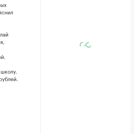
ных
яснил
олай
я,
й.
 школу.
рублей.