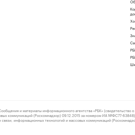
Об
Ко
до
Хо
Ре
Зн
Са
РБ
РБ
Шк
ения и материалы информационного агентства «РБК» (свидетельство о 
овых коммуникаций (Роскомнадзор) 09.12.2015 за номером ИА №ФС77-63848) 
 связи, информационных технологий и массовых коммуникаций (Роскомнадз