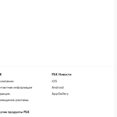
К
РБК Новости
компании
iOS
нтактная информация
Android
дакция
AppGallery
змещение рекламы
угие продукты РБК