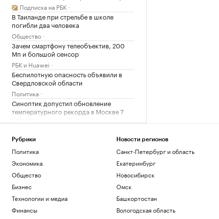
Подписка на РБК
В Таиланде при стрельбе в школе
погибли два человека
Общество
Зачем смартфону телеобъектив, 200
Мп и большой сенсор
РБК и Huawei
Беспилотную опасность объявили в
Свердловской области
Политика
Синоптик допустил обновление
температурного рекорда в Москве 7
августа
Общество
Умерла заслуженный тренер России по
Рубрики
Новости регионов
фехтованию Фаина Саевич
Политика
Санкт-Петербург и область
Общество
Экономика
Екатеринбург
Минтранс предложил способ
Общество
Новосибирск
финансирования защиты трасс от БПЛА
Бизнес
Омск
Политика
Супруге главы издательства «Джем»
Технологии и медиа
Башкортостан
предъявили обвинение в
Финансы
Вологодская область
мошенничестве