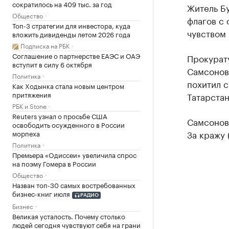
сократилось на 409 тыс. за год
Житель Б
Общество
флагов с 
Топ-3 стратегии для инвестора, куда
чувством 
вложить дивиденды летом 2026 года
Подписка на РБК
Соглашение о партнерстве ЕАЭС и ОАЭ
Прокурату
вступит в силу 6 октября
Самсонов,
Политика
похитил 
Как Ходынка стала новым центром
притяжения
Татарстан
РБК и Stone
Reuters узнал о просьбе США
Самсонов
освободить осужденного в России
За кражу 
морпеха
Политика
Премьера «Одиссеи» увеличила спрос
на поэму Гомера в России
Общество
Назван топ-30 самых востребованных
бизнес-книг июля
РАДИО
Бизнес
Великая усталость. Почему столько
людей сегодня чувствуют себя на грани