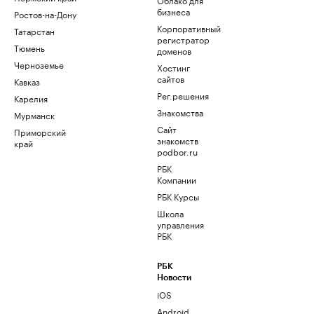
бизнеса
Ростов-на-Дону
Корпоративный
Татарстан
регистратор
Тюмень
доменов
Черноземье
Хостинг
сайтов
Кавказ
Рег.решения
Карелия
Знакомства
Мурманск
Сайт
Приморский
знакомств
край
podbor.ru
РБК
Компании
РБК Курсы
Школа
управления
РБК
РБК
Новости
iOS
Android