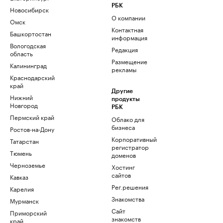
РБК
Новосибирск
О компании
Омск
Контактная
Башкортостан
информация
Вологодская
Редакция
область
Размещение
Калининград
рекламы
Краснодарский
край
Другие
Нижний
продукты
Новгород
РБК
Пермский край
Облако для
бизнеса
Ростов-на-Дону
Корпоративный
Татарстан
регистратор
Тюмень
доменов
Черноземье
Хостинг
сайтов
Кавказ
Рег.решения
Карелия
Знакомства
Мурманск
Сайт
Приморский
знакомств
край