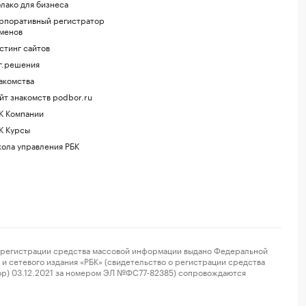
лако для бизнеса
рпоративный регистратор
менов
стинг сайтов
г.решения
акомства
йт знакомств podbor.ru
К Компании
К Курсы
ола управления РБК
регистрации средства массовой информации выдано Федеральной
и сетевого издания «РБК» (свидетельство о регистрации средства
ор) 03.12.2021 за номером ЭЛ №ФС77-82385) сопровождаются