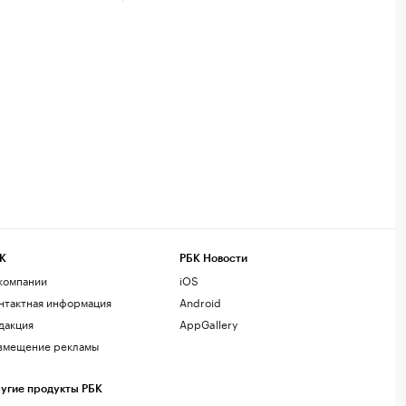
К
РБК Новости
компании
iOS
нтактная информация
Android
дакция
AppGallery
змещение рекламы
угие продукты РБК