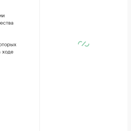
ии
ества
которых
в ходе