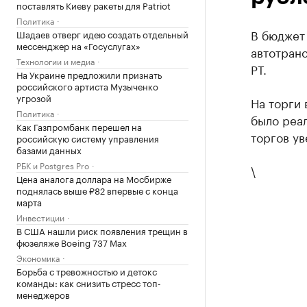
поставлять Киеву ракеты для Patriot
Политика
В бюджет 
Шадаев отверг идею создать отдельный
мессенджер на «Госуслугах»
автотран
Технологии и медиа
РТ.
На Украине предложили признать
российского артиста Музыченко
угрозой
На торги 
Политика
было реал
Как Газпромбанк перешел на
торгов ув
российскую систему управления
базами данных
РБК и Postgres Pro
\
Цена аналога доллара на Мосбирже
поднялась выше ₽82 впервые с конца
марта
Инвестиции
В США нашли риск появления трещин в
фюзеляже Boeing 737 Max
Экономика
Борьба с тревожностью и детокс
команды: как снизить стресс топ-
менеджеров