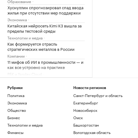
Образование
Хуснуллин спрогнозировал спад ввода
жилья при отсутствии мер поддержки
Экономика
Китайская нейросеть Kimi K3 вышла за
пределы тестовой среды
Технологии и медиа
Как формируется отрасль
стратегических металлов в России
Компании
11 мифов об ИИ в промышленности — и
как все устроено на практике
РБК и Yandex Cloud
Что такое Executive MBA и зачем
получать эту степень
Рубрики
Новости регионов
Образование
Политика
Санкт-Петербург и область
Что известно об атаках БПЛА на
Экономика
Екатеринбург
регионы России. Главное к 7 августа
Общество
Новосибирск
Политика
В Саудовской Аравии заподозрили
Бизнес
Омск
Иран в подготовке нападения
Технологии и медиа
Башкортостан
Политика
Финансы
Вологодская область
Задержание сотрудников