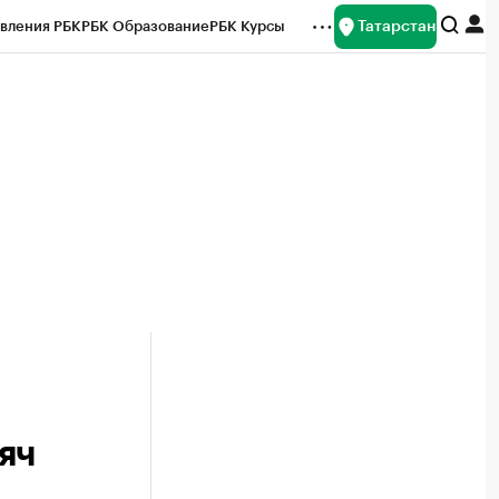
Татарстан
вления РБК
РБК Образование
РБК Курсы
рейтинги
Франшизы
Газета
ок наличной валюты
яч