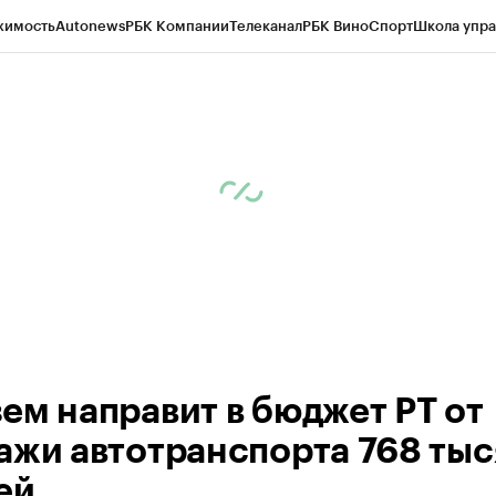
жимость
Autonews
РБК Компании
Телеканал
РБК Вино
Спорт
Школа упра
ипто
РБК Бизнес-среда
Дискуссионный клуб
Исследования
Кредитные 
рагентов
Политика
Экономика
Бизнес
Технологии и медиа
Финансы
Рын
ем направит в бюджет РТ от
ажи автотранспорта 768 тыс
ей