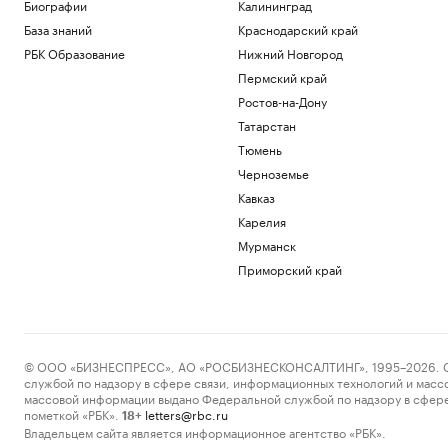
криптообменников из «Москва-Сити».
Биографии
Калининград
Видео
База знаний
Краснодарский край
Общество
РБК Образование
Нижний Новгород
Как мы ездили в Южную Корею за
Пермский край
здоровьем и впечатлениями
Ростов-на-Дону
Life
WSJ рассказала, как утечки о нехватке
Татарстан
боеприпасов «сводят с ума» Трампа
Тюмень
Политика
Черноземье
Глава Тувы Ховалыг включил Нарусову в
Кавказ
список кандидатов в Совет Федерации
Карелия
Политика
В Татарстане средняя зарплата
Мурманск
превысила ₽104 тыс.
Приморский край
Татарстан
Загрузить еще
© ООО «БИЗНЕСПРЕСС», АО «РОСБИЗНЕСКОНСАЛТИНГ», 1995–2026. Сообщ
службой по надзору в сфере связи, информационных технологий и масс
массовой информации выдано Федеральной службой по надзору в сфере
пометкой «РБК».
letters@rbc.ru
18+
Владельцем сайта является информационное агентство «РБК».