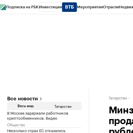
Подписка на РБК
Инвестиции
Мероприятия
Отрасли
Недви
РБК Life
Тренды
Визионеры
Национальные проекты
Город
Стиль
Кр
Спецпроекты СПб
Конференции СПб
Спецпроекты
Проверка конт
Татарстан
Все новости
Татарстан
Весь мир
Минз
В Москве задержали работников
криптообменников. Видео
прод
Общество
Несколько стран ЕС отказались
рубл