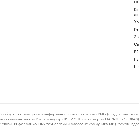
Об
Ко
до
Хо
Ре
Зн
Са
РБ
РБ
Шк
ения и материалы информационного агентства «РБК» (свидетельство о 
овых коммуникаций (Роскомнадзор) 09.12.2015 за номером ИА №ФС77-63848) 
 связи, информационных технологий и массовых коммуникаций (Роскомнадз