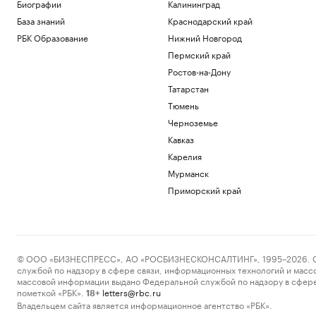
Биографии
Калининград
Футболисты «Сочи» из-за закрытия
База знаний
Краснодарский край
аэропорта не смогли вылететь на матч
РБК Образование
Нижний Новгород
Спорт
Винисиус продлил контракт с «Реалом»
Пермский край
на фоне слухов об уходе в «Арсенал»
Ростов-на-Дону
Спорт
Татарстан
Российский прыгун в воду взял второе
Тюмень
золото на чемпионате Европы
Спорт
Черноземье
«Аэрофлот» предупредил об
Кавказ
изменении расписания в Сочи и
Карелия
Геленджике
Мурманск
Политика
Приморский край
Загрузить еще
© ООО «БИЗНЕСПРЕСС», АО «РОСБИЗНЕСКОНСАЛТИНГ», 1995–2026. Сообщ
службой по надзору в сфере связи, информационных технологий и масс
массовой информации выдано Федеральной службой по надзору в сфере
пометкой «РБК».
letters@rbc.ru
18+
Владельцем сайта является информационное агентство «РБК».