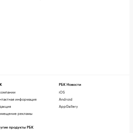
К
РБК Новости
компании
iOS
нтактная информация
Android
дакция
AppGallery
змещение рекламы
угие продукты РБК