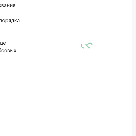
ования
порядка
рце
боевых