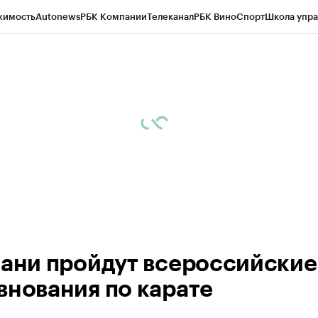
жимость
Autonews
РБК Компании
Телеканал
РБК Вино
Спорт
Школа упра
ипто
РБК Бизнес-среда
Дискуссионный клуб
Исследования
Кредитные 
рагентов
Политика
Экономика
Бизнес
Технологии и медиа
Финансы
Рын
зани пройдут всероссийские
внования по карате