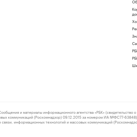
Об
Ко
до
Хо
Ре
Зн
Са
РБ
РБ
Шк
ения и материалы информационного агентства «РБК» (свидетельство о 
овых коммуникаций (Роскомнадзор) 09.12.2015 за номером ИА №ФС77-63848) 
 связи, информационных технологий и массовых коммуникаций (Роскомнадз