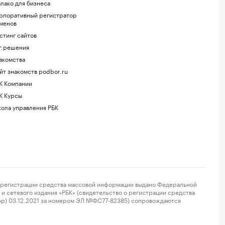
лако для бизнеса
рпоративный регистратор
менов
стинг сайтов
г.решения
акомства
йт знакомств podbor.ru
К Компании
К Курсы
ола управления РБК
регистрации средства массовой информации выдано Федеральной
и сетевого издания «РБК» (свидетельство о регистрации средства
ор) 03.12.2021 за номером ЭЛ №ФС77-82385) сопровождаются