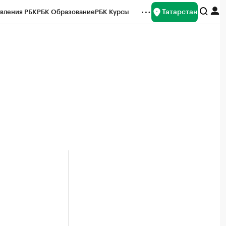
Татарстан
вления РБК
РБК Образование
РБК Курсы
рейтинги
Франшизы
Газета
ок наличной валюты