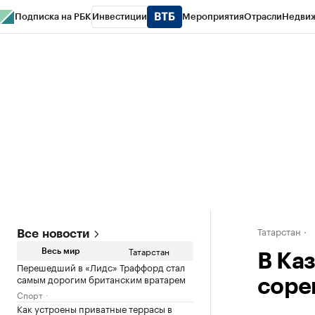
Подписка на РБК
Инвестиции
Мероприятия
Отрасли
Недви
РБК Life
Тренды
Визионеры
Национальные проекты
Город
Стиль
Кр
Спецпроекты СПб
Конференции СПб
Спецпроекты
Проверка конт
Татарстан
Все новости
Татарстан
Весь мир
В Ка
Перешедший в «Лидс» Траффорд стал
самым дорогим британским вратарем
соре
Спорт
Как устроены приватные террасы в