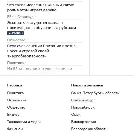
Что такое медленная жизнь и какую
роль в этом играет дерево
РБК и Старквуд
Эксперты и студенты назвали
преимущества обучения за рубежом
РАДИО
Общество
Сеул счел санкции Британии против
России угрозой своей
энергобезопасности
Политика
На 88-м году жизни ушел из жизни
художник Николай Марков
Общество
Отличия бензина классов Евро-2,
Рубрики
Новости регионов
Евро-3, Евро-4 и Евро-5. Видео РБК
Политика
Санкт-Петербург и область
Общество
Экономика
Екатеринбург
Генсек ООН осудил атаки украинских
Общество
Новосибирск
беспилотников на регионы России
Бизнес
Омск
Политика
Будущее Ходынского поля: от пашни и
Технологии и медиа
Башкортостан
аэродрома до города в городе
Финансы
Вологодская область
РБК и Stone