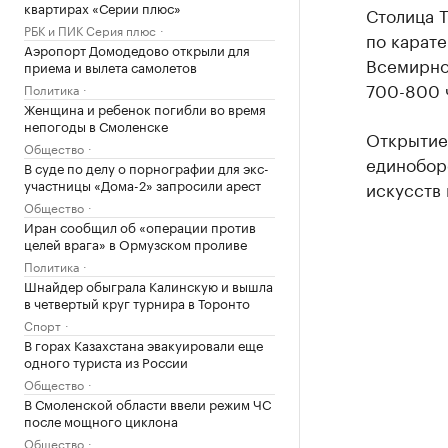
квартирах «Серии плюс»
Столица 
РБК и ПИК Серия плюс
по карате
Аэропорт Домодедово открыли для
Всемирно
приема и вылета самолетов
700-800 ч
Политика
Женщина и ребенок погибли во время
непогоды в Смоленске
Открытие 
Общество
единобор
В суде по делу о порнографии для экс-
участницы «Дома-2» запросили арест
искусств 
Общество
Иран сообщил об «операции против
целей врага» в Ормузском проливе
Политика
Шнайдер обыграла Калинскую и вышла
в четвертый круг турнира в Торонто
Спорт
В горах Казахстана эвакуировали еще
одного туриста из России
Общество
В Смоленской области ввели режим ЧС
после мощного циклона
Общество