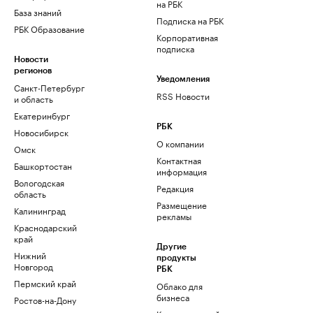
на РБК
База знаний
Подписка на РБК
РБК Образование
Корпоративная
подписка
Новости
регионов
Уведомления
Санкт-Петербург
RSS Новости
и область
Екатеринбург
РБК
Новосибирск
О компании
Омск
Контактная
Башкортостан
информация
Вологодская
Редакция
область
Размещение
Калининград
рекламы
Краснодарский
край
Другие
Нижний
продукты
Новгород
РБК
Пермский край
Облако для
бизнеса
Ростов-на-Дону