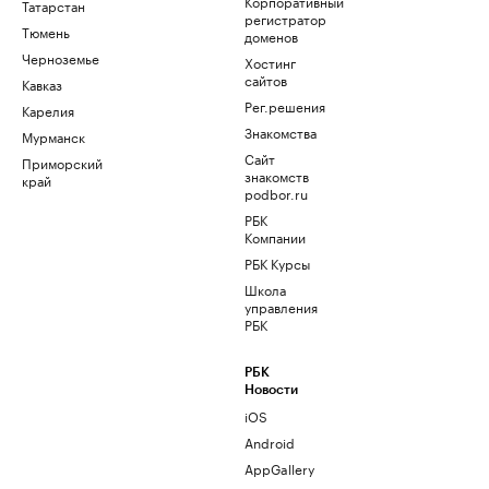
Корпоративный
Татарстан
регистратор
Тюмень
доменов
Черноземье
Хостинг
сайтов
Кавказ
Рег.решения
Карелия
Знакомства
Мурманск
Сайт
Приморский
знакомств
край
podbor.ru
РБК
Компании
РБК Курсы
Школа
управления
РБК
РБК
Новости
iOS
Android
AppGallery