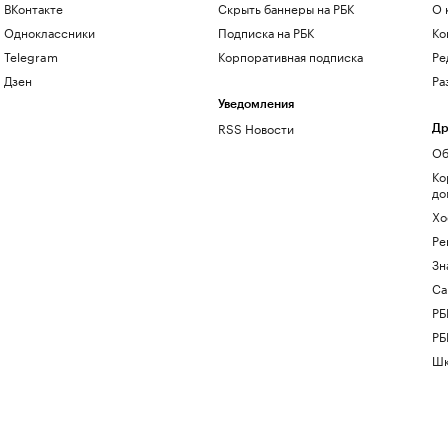
ВКонтакте
Скрыть баннеры на РБК
О 
Одноклассники
Подписка на РБК
Ко
Telegram
Корпоративная подписка
Ре
Дзен
Ра
Уведомления
RSS Новости
Др
Об
Ко
до
Хо
Ре
Зн
Са
РБ
РБ
Шк