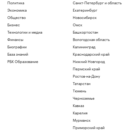
морях
Политика
Санкт-Петербург и область
Бизнес
Экономика
Екатеринбург
Минэк подготовит меры поддержки
Общество
Новосибирск
пострадавших из-за атак на Wildberries
Бизнес
Омск
Бизнес
Турецкий «Трабзонспор» объявил о
Технологии и медиа
Башкортостан
переходе Мохамеда Салаха
Финансы
Вологодская область
Спорт
Биографии
Калининград
Искусственный интеллект вызовет
База знаний
Краснодарский край
массовые увольнения — и еще 10
мифов
РБК Образование
Нижний Новгород
РБК и Yandex Cloud
Пермский край
The Economist увидел опасность для
Ростов-на-Дону
стран, активно вкладывающихся в ИИ
Татарстан
Экономика
Geely урезала число комплектаций у
Тюмень
гибридного кроссовера EX-5 EM-i в
Черноземье
России
Кавказ
Авто
Карелия
Загрузить еще
Мурманск
Приморский край