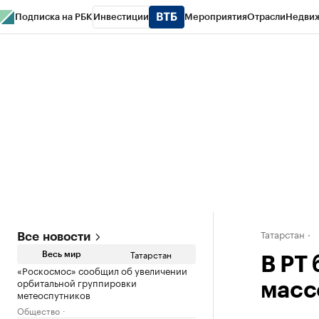
Подписка на РБК
Инвестиции
Мероприятия
Отрасли
Недви
РБК Life
Тренды
Визионеры
Национальные проекты
Город
Стиль
Кр
Спецпроекты СПб
Конференции СПб
Спецпроекты
Проверка конт
Татарстан
Все новости
Татарстан
Весь мир
В РТ
«Роскосмос» сообщил об увеличении
орбитальной группировки
масс
метеоспутников
Общество