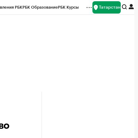
Татарстан
вления РБК
РБК Образование
РБК Курсы
рейтинги
Франшизы
Газета
ок наличной валюты
во