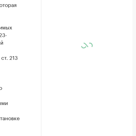
которая
димых
23-
ий
 ст. 213
о
ыми
становке