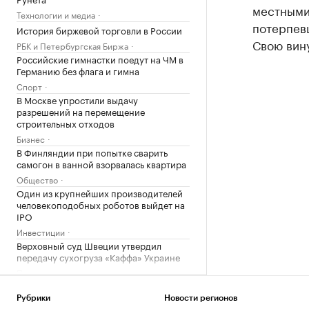
местными
Технологии и медиа
потерпев
История биржевой торговли в России
Свою вин
РБК и Петербургская Биржа
Российские гимнастки поедут на ЧМ в
Германию без флага и гимна
Спорт
В Москве упростили выдачу
разрешений на перемещение
строительных отходов
Бизнес
В Финляндии при попытке сварить
самогон в ванной взорвалась квартира
Общество
Один из крупнейших производителей
человекоподобных роботов выйдет на
IPO
Инвестиции
Верховный суд Швеции утвердил
передачу сухогруза «Каффа» Украине
Политика
РНПК продолжит перестраховывать
военные риски в Азовском и Черном
Рубрики
Новости регионов