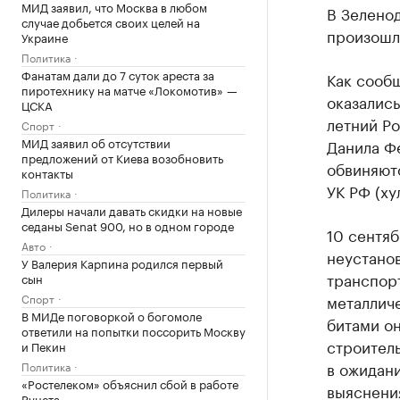
МИД заявил, что Москва в любом
В Зеленод
случае добьется своих целей на
произошла
Украине
Политика
Фанатам дали до 7 суток ареста за
Как сооб
пиротехнику на матче «Локомотив» —
оказались
ЦСКА
летний Ро
Спорт
МИД заявил об отсутствии
Данила Фе
предложений от Киева возобновить
обвиняются
контакты
УК РФ (ху
Политика
Дилеры начали давать скидки на новые
седаны Senat 900, но в одном городе
10 сентяб
Авто
неустано
У Валерия Карпина родился первый
транспорт
сын
Спорт
металлич
В МИДе поговоркой о богомоле
битами он
ответили на попытки поссорить Москву
строитель
и Пекин
в ожидани
Политика
«Ростелеком» объяснил сбой в работе
выяснени
Рунета