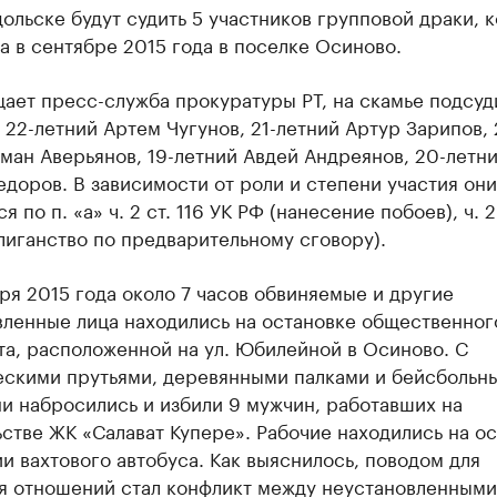
ольске будут судить 5 участников групповой драки, 
 в сентябре 2015 года в поселке Осиново.
щает пресс-служба прокуратуры РТ, на скамье подсу
 22-летний Артем Чугунов, 21-летний Артур Зарипов, 
ман Аверьянов, 19-летний Авдей Андреянов, 20-летн
доров. В зависимости от роли и степени участия они
 по п. «а» ч. 2 ст. 116 УК РФ (нанесение побоев), ч. 2
лиганство по предварительному сговору).
ря 2015 года около 7 часов обвиняемые и другие
вленные лица находились на остановке общественног
а, расположенной на ул. Юбилейной в Осиново. С
ескими прутьями, деревянными палками и бейсбольн
и набросились и избили 9 мужчин, работавших на
стве ЖК «Салават Купере». Рабочие находились на о
и вахтового автобуса. Как выяснилось, поводом для
я отношений стал конфликт между неустановленными