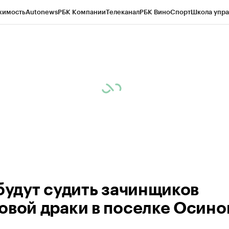
жимость
Autonews
РБК Компании
Телеканал
РБК Вино
Спорт
Школа упра
ипто
РБК Бизнес-среда
Дискуссионный клуб
Исследования
Кредитные 
рагентов
Политика
Экономика
Бизнес
Технологии и медиа
Финансы
Рын
 будут судить зачинщиков
овой драки в поселке Осино