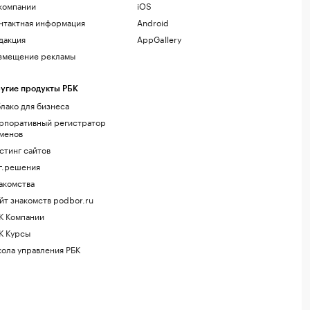
компании
iOS
нтактная информация
Android
дакция
AppGallery
змещение рекламы
угие продукты РБК
лако для бизнеса
рпоративный регистратор
менов
стинг сайтов
г.решения
акомства
йт знакомств podbor.ru
К Компании
К Курсы
ола управления РБК