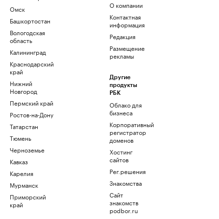
О компании
Омск
Контактная
Башкортостан
информация
Вологодская
Редакция
область
Размещение
Калининград
рекламы
Краснодарский
край
Другие
Нижний
продукты
Новгород
РБК
Пермский край
Облако для
бизнеса
Ростов-на-Дону
Корпоративный
Татарстан
регистратор
Тюмень
доменов
Черноземье
Хостинг
сайтов
Кавказ
Рег.решения
Карелия
Знакомства
Мурманск
Сайт
Приморский
знакомств
край
podbor.ru