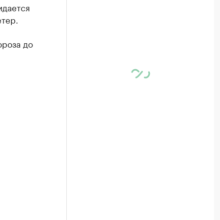
идается
етер.
ороза до