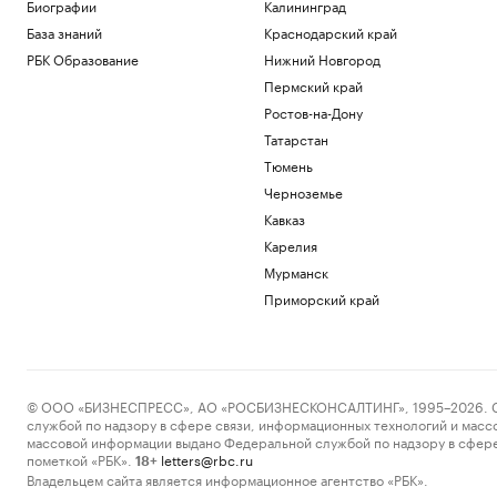
Новая категория
Биографии
Калининград
Трамп подписал указы,
База знаний
Краснодарский край
ограничивающие право на
РБК Образование
Нижний Новгород
гражданство по рождению
Пермский край
Политика
В Пензенской области ввели план
Ростов-на-Дону
«Ковер»
Татарстан
Политика
Тюмень
Четыре человека погибли при взрыве в
Черноземье
автобусе в Сирии
Общество
Кавказ
В Африке поддержали Инфантино
Карелия
после скандала с продажей прав ЧМ
Мурманск
Спорт
Приморский край
Запасы газа в Европе на минимуме. Что
будет зимой
Подписка на РБК
Загрузить еще
© ООО «БИЗНЕСПРЕСС», АО «РОСБИЗНЕСКОНСАЛТИНГ», 1995–2026. Сообщ
службой по надзору в сфере связи, информационных технологий и масс
массовой информации выдано Федеральной службой по надзору в сфере
пометкой «РБК».
letters@rbc.ru
18+
Владельцем сайта является информационное агентство «РБК».