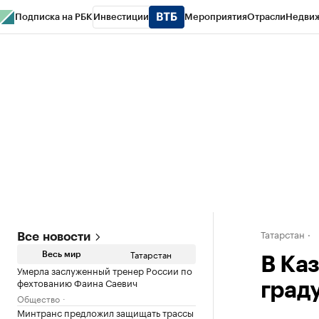
Подписка на РБК
Инвестиции
Мероприятия
Отрасли
Недви
РБК Life
Тренды
Визионеры
Национальные проекты
Город
Стиль
Кр
Спецпроекты СПб
Конференции СПб
Спецпроекты
Проверка конт
Татарстан
Все новости
Татарстан
Весь мир
В Каз
Умерла заслуженный тренер России по
фехтованию Фаина Саевич
град
Общество
Минтранс предложил защищать трассы