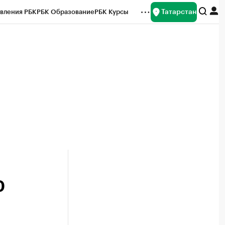
Татарстан
вления РБК
РБК Образование
РБК Курсы
рейтинги
Франшизы
Газета
ок наличной валюты
0