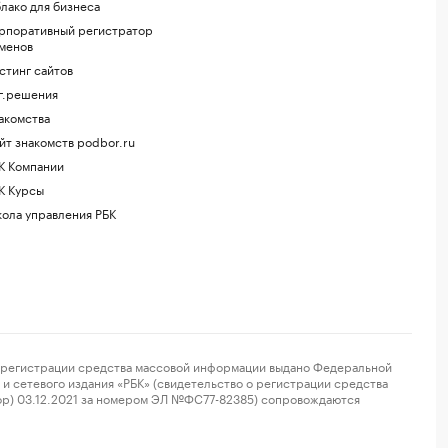
лако для бизнеса
рпоративный регистратор
менов
стинг сайтов
г.решения
акомства
йт знакомств podbor.ru
К Компании
К Курсы
ола управления РБК
регистрации средства массовой информации выдано Федеральной
и сетевого издания «РБК» (свидетельство о регистрации средства
ор) 03.12.2021 за номером ЭЛ №ФС77-82385) сопровождаются