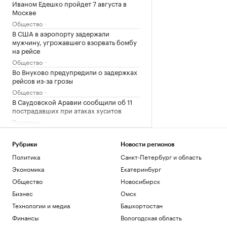
Иваном Едешко пройдет 7 августа в
Москве
Общество
В США в аэропорту задержали
мужчину, угрожавшего взорвать бомбу
на рейсе
Общество
Во Внуково предупредили о задержках
рейсов из-за грозы
Общество
В Саудовской Аравии сообщили об 11
пострадавших при атаках хуситов
Политика
В Турции заявили, что Европа
потребовала подтверждать
Рубрики
Новости регионов
происхождение газа
Политика
Санкт-Петербург и область
Политика
Экономика
Екатеринбург
Трамп заявил, что США «тоже
нуждаются» в ракетах для Patriot
Общество
Новосибирск
Политика
Бизнес
Омск
Reuters сообщил о серии кибератак на
Технологии и медиа
Башкортостан
крупнейшие финансовые компании
США
Финансы
Вологодская область