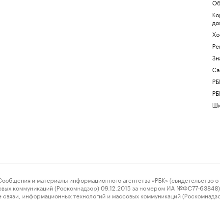
Об
Ко
до
Хо
Ре
Зн
Са
РБ
РБ
Шк
ения и материалы информационного агентства «РБК» (свидетельство о 
овых коммуникаций (Роскомнадзор) 09.12.2015 за номером ИА №ФС77-63848) 
 связи, информационных технологий и массовых коммуникаций (Роскомнадз