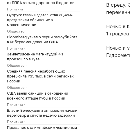
от БПЛА за счет дорожных бюджетов
В среду, 
Политика
переменна
Супруге главы издательства «Джем»
предъявили обвинение в
мошенничестве
Ночью в К
Общество
1 градуса
Bloomberg узнал о серии самоубийств
в Киберкомандовании США
Ночью и у
Политика
Землетрясение магнитудой 4,1
Гидромет
произошло в Туве
Общество
Средняя пенсия неработающих
превысила ₽35 тыс. в семи регионах
России
Общество
США ввели санкции в отношении
военного атташе Кубы в России
Политика
Власти Венесуэлы и оппозиция начали
переговоры спустя неделю задержки
Политика
Прощание с олимпийским чемпионом