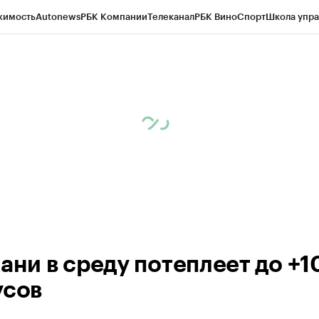
жимость
Autonews
РБК Компании
Телеканал
РБК Вино
Спорт
Школа упра
ипто
РБК Бизнес-среда
Дискуссионный клуб
Исследования
Кредитные 
рагентов
Политика
Экономика
Бизнес
Технологии и медиа
Финансы
Рын
ани в среду потеплеет до +1
усов