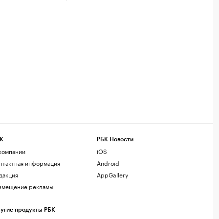
К
РБК Новости
компании
iOS
нтактная информация
Android
дакция
AppGallery
змещение рекламы
угие продукты РБК