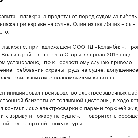
капитан плавкрана предстанет перед судом за гибель
ипажа при взрыве на судне. Один из погибших – сын
ого.
 плавкране, принадлежащем ООО ТД «Коламбия», пр
 Волги в районе поселка Отары в апреле 2015 года.
м установлено, что к несчастному случаю привело
ение требований охраны труда на судне, допущенно
электромехаником с полномочиями капитана.
он инициировал производство электросварочных раб
твенной близости от топливной цистерны, в ходе ко
л контакт искр электросварки с парами горючей жид
 к взрыву и пожару на судне», – говорится в сообщ
кой транспортной прокуратуры.
 дело по статье 143 УК РФ (нарушение требований о