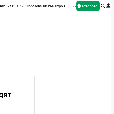
Татарстан
вления РБК
РБК Образование
РБК Курсы
рейтинги
Франшизы
Газета
ок наличной валюты
дят