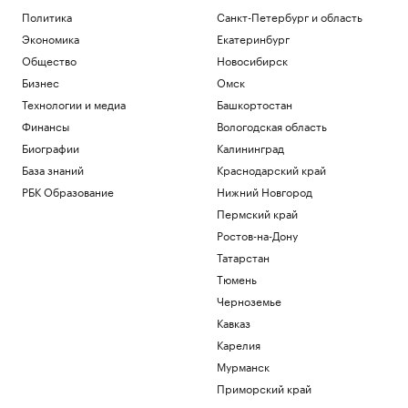
рукаве Дуная для подачи воды на АЭС
Политика
Санкт-Петербург и область
Общество
Экономика
Екатеринбург
Десятки человек погибли при лобовом
Общество
Новосибирск
ДТП с двумя автобусами в Нигере
Бизнес
Омск
Общество
Бинго Нолана: 9 интересных фактов об
Технологии и медиа
Башкортостан
«Одиссее»
Финансы
Вологодская область
Общество
Биографии
Калининград
Дивидендные гэпы в 2026 году: две
База знаний
Краснодарский край
трети акций уже восстановили
котировки
РБК Образование
Нижний Новгород
Инвестиции
Пермский край
Новый Audi Q9 против Mercedes-Benz
Ростов-на-Дону
GLS и BMW X7. Сравнение, мнения и
цены
Татарстан
Авто
Тюмень
Черноземье
Загрузить еще
Кавказ
Карелия
Мурманск
Приморский край