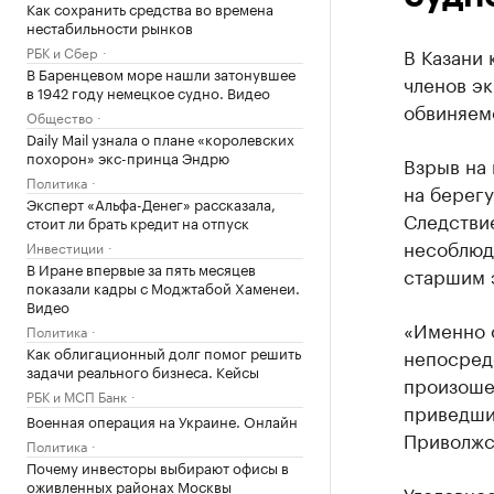
Как сохранить средства во времена
нестабильности рынков
РБК и Сбер
В Казани 
В Баренцевом море нашли затонувшее
членов эк
в 1942 году немецкое судно. Видео
обвиняем
Общество
Daily Mail узнала о плане «королевских
похорон» экс-принца Эндрю
Взрыв на
Политика
на берегу
Эксперт «Альфа-Денег» рассказала,
Следствие
стоит ли брать кредит на отпуск
несоблюд
Инвестиции
В Иране впервые за пять месяцев
старшим 
показали кадры с Моджтабой Хаменеи.
Видео
«Именно 
Политика
Как облигационный долг помог решить
непосредс
задачи реального бизнеса. Кейсы
произоше
РБК и МСП Банк
приведший
Военная операция на Украине. Онлайн
Приволжс
Политика
Почему инвесторы выбирают офисы в
оживленных районах Москвы
Уголовное