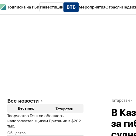
Подписка на РБК
Инвестиции
Мероприятия
Отрасли
Недви
РБК Life
Тренды
Визионеры
Национальные проекты
Город
Стиль
Кр
Спецпроекты СПб
Конференции СПб
Спецпроекты
Проверка конт
Татарстан
Все новости
Татарстан
Весь мир
В Ка
Творчество Бэнкси обошлось
налогоплательщикам Британии в $202
за г
тыс.
Общество
судн