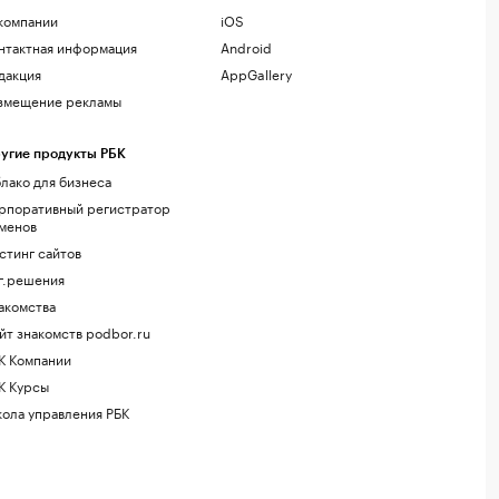
компании
iOS
нтактная информация
Android
дакция
AppGallery
змещение рекламы
угие продукты РБК
лако для бизнеса
рпоративный регистратор
менов
стинг сайтов
г.решения
акомства
йт знакомств podbor.ru
К Компании
К Курсы
ола управления РБК