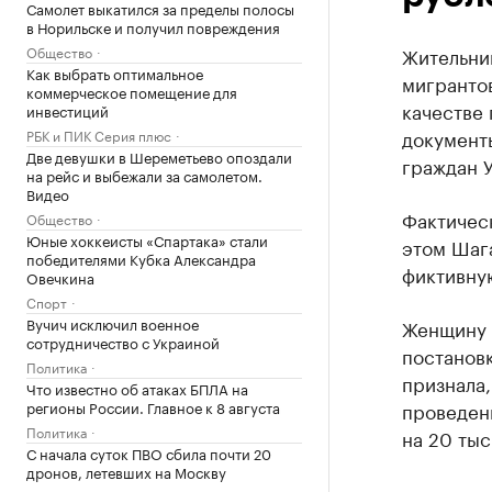
Самолет выкатился за пределы полосы
в Норильске и получил повреждения
Общество
Жительни
Как выбрать оптимальное
мигрантов
коммерческое помещение для
качестве
инвестиций
документы
РБК и ПИК Серия плюс
Две девушки в Шереметьево опоздали
граждан У
на рейс и выбежали за самолетом.
Видео
Фактичес
Общество
Юные хоккеисты «Спартака» стали
этом Шага
победителями Кубка Александра
фиктивну
Овечкина
Спорт
Вучич исключил военное
Женщину п
сотрудничество с Украиной
постановк
Политика
признала,
Что известно об атаках БПЛА на
регионы России. Главное к 8 августа
проведен
Политика
на 20 тыс
С начала суток ПВО сбила почти 20
дронов, летевших на Москву