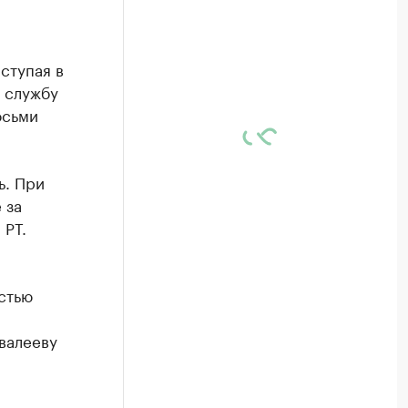
ступая в
 службу
осьми
ь. При
 за
 РТ.
стью
валееву