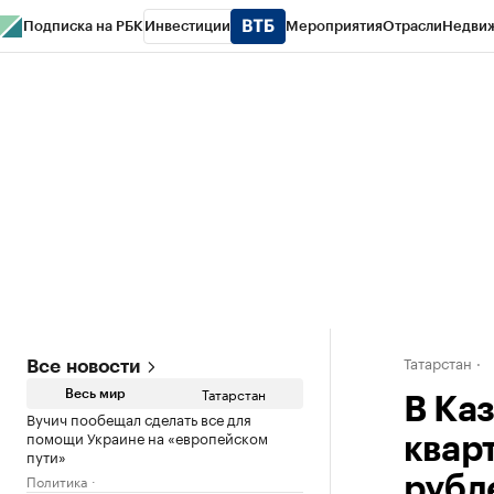
Подписка на РБК
Инвестиции
Мероприятия
Отрасли
Недви
РБК Life
Тренды
Визионеры
Национальные проекты
Город
Стиль
Кр
Спецпроекты СПб
Конференции СПб
Спецпроекты
Проверка конт
Татарстан
Все новости
Татарстан
Весь мир
В Ка
Вучич пообещал сделать все для
помощи Украине на «европейском
квар
пути»
Политика
рубл