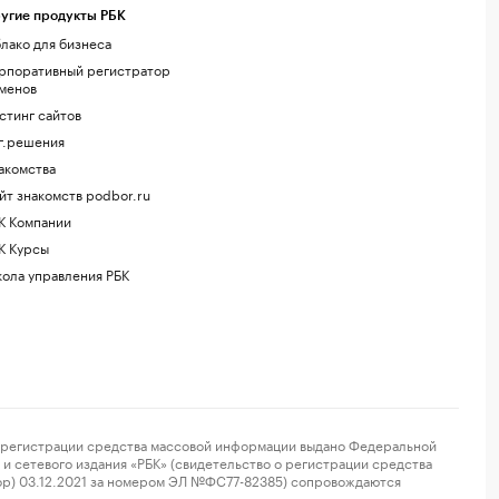
угие продукты РБК
лако для бизнеса
рпоративный регистратор
менов
стинг сайтов
г.решения
акомства
йт знакомств podbor.ru
К Компании
К Курсы
ола управления РБК
регистрации средства массовой информации выдано Федеральной
и сетевого издания «РБК» (свидетельство о регистрации средства
ор) 03.12.2021 за номером ЭЛ №ФС77-82385) сопровождаются