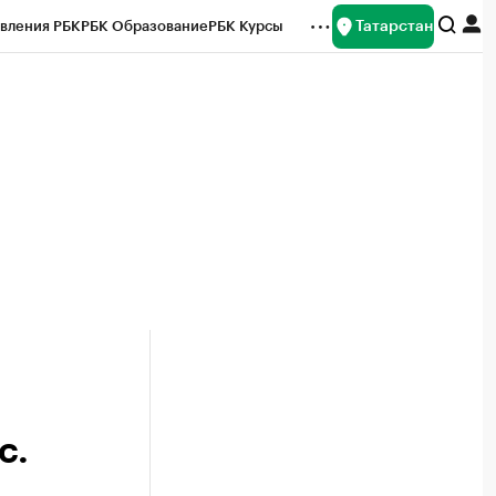
Татарстан
вления РБК
РБК Образование
РБК Курсы
рейтинги
Франшизы
Газета
ок наличной валюты
с.