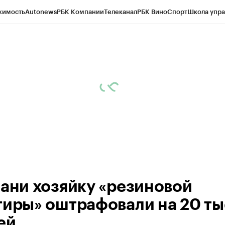
жимость
Autonews
РБК Компании
Телеканал
РБК Вино
Спорт
Школа упра
ипто
РБК Бизнес-среда
Дискуссионный клуб
Исследования
Кредитные 
рагентов
Политика
Экономика
Бизнес
Технологии и медиа
Финансы
Рын
зани хозяйку «резиновой
тиры» оштрафовали на 20 ты
ей