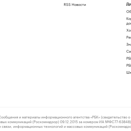
RSS Новости
Др
Об
Ко
до
Хо
Ре
Зн
Са
РБ
РБ
Шк
ения и материалы информационного агентства «РБК» (свидетельство о 
овых коммуникаций (Роскомнадзор) 09.12.2015 за номером ИА №ФС77-63848) 
 связи, информационных технологий и массовых коммуникаций (Роскомнадз