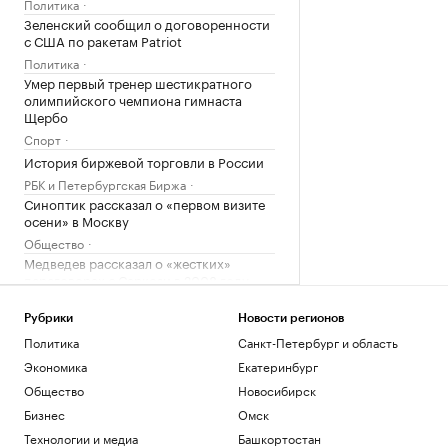
Политика
Зеленский сообщил о договоренности
с США по ракетам Patriot
Политика
Умер первый тренер шестикратного
олимпийского чемпиона гимнаста
Щербо
Спорт
История биржевой торговли в России
РБК и Петербургская Биржа
Синоптик рассказал о «первом визите
осени» в Москву
Общество
Медведев рассказал о «жестких»
переговорах с Саркози в 2008 году
Политика
Федорищев рассказал о последствиях
Рубрики
Новости регионов
атаки БПЛА на Самарскую область
Политика
Санкт-Петербург и область
Политика
Экономика
Екатеринбург
Трое пострадали при ударе БПЛА по
Общество
Новосибирск
грузовику в Белгородской области
Бизнес
Омск
Политика
Технологии и медиа
Башкортостан
Искусственный интеллект вызовет