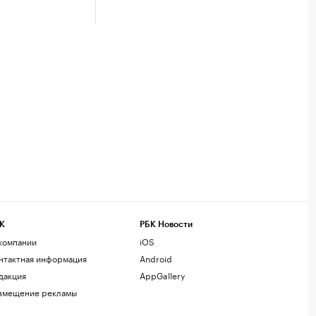
К
РБК Новости
компании
iOS
нтактная информация
Android
дакция
AppGallery
змещение рекламы