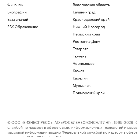
массовые увольнения — и еще 10
Финансы
Вологодская область
мифов
Биографии
Калининград
РБК и Yandex Cloud
База знаний
Краснодарский край
Зачем малому и среднему бизнесу
облигации и что важно знать о бирже
РБК Образование
Нижний Новгород
РБК и МСП Банк
Пермский край
На Запорожской АЭС объяснили
Ростов-на-Дону
причину отключения внешнего
Татарстан
электропитания
Тюмень
Политика
Число пострадавших при атаке БПЛА
Черноземье
на Ильский НПЗ выросло до шести
Кавказ
Политика
Карелия
Плющенко назвал радостью
возвращение Валиевой и Трусовой на
Мурманск
турниры ISU
Приморский край
Спорт
Загрузить еще
© ООО «БИЗНЕСПРЕСС», АО «РОСБИЗНЕСКОНСАЛТИНГ», 1995–2026. Сообщ
службой по надзору в сфере связи, информационных технологий и масс
массовой информации выдано Федеральной службой по надзору в сфере
пометкой «РБК».
letters@rbc.ru