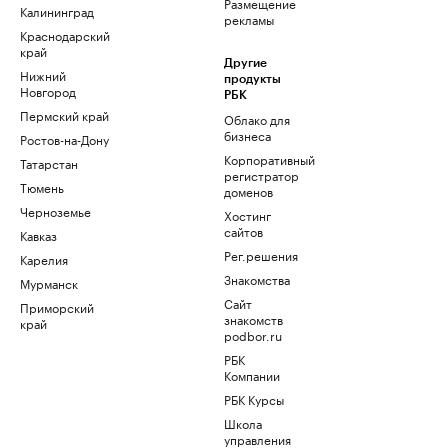
Размещение
Калининград
рекламы
Краснодарский
край
Другие
Нижний
продукты
Новгород
РБК
Пермский край
Облако для
бизнеса
Ростов-на-Дону
Корпоративный
Татарстан
регистратор
Тюмень
доменов
Черноземье
Хостинг
сайтов
Кавказ
Рег.решения
Карелия
Знакомства
Мурманск
Сайт
Приморский
знакомств
край
podbor.ru
РБК
Компании
РБК Курсы
Школа
управления