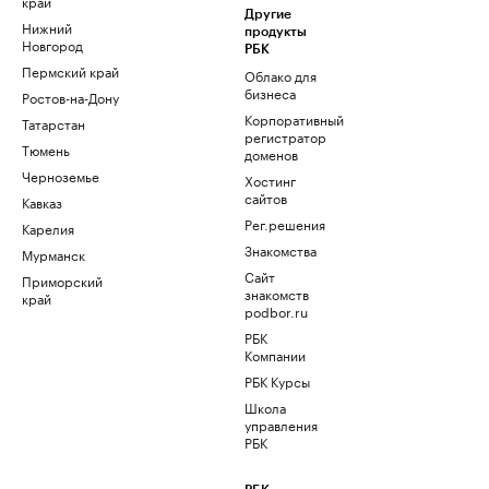
край
Другие
Нижний
продукты
Новгород
РБК
Пермский край
Облако для
бизнеса
Ростов-на-Дону
Корпоративный
Татарстан
регистратор
Тюмень
доменов
Черноземье
Хостинг
сайтов
Кавказ
Рег.решения
Карелия
Знакомства
Мурманск
Сайт
Приморский
знакомств
край
podbor.ru
РБК
Компании
РБК Курсы
Школа
управления
РБК