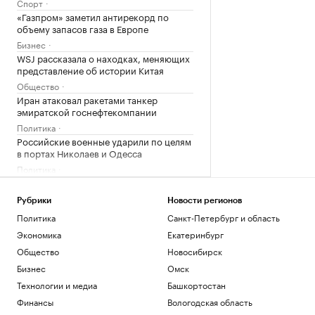
Спорт
«Газпром» заметил антирекорд по
объему запасов газа в Европе
Бизнес
WSJ рассказала о находках, меняющих
представление об истории Китая
Общество
Иран атаковал ракетами танкер
эмиратской госнефтекомпании
Политика
Российские военные ударили по целям
в портах Николаев и Одесса
Политика
В Болгарии назвали упавший
беспилотник украинским
Рубрики
Новости регионов
Политика
Политика
Санкт-Петербург и область
Что нового построят на Ходынском
Экономика
Екатеринбург
поле
Общество
Новосибирск
РБК и Stone
Гастрогиды по России: от аутентичных
Бизнес
Омск
ферм и ресторанов до отелей
Технологии и медиа
Башкортостан
РБК и РСХБ
Финансы
Вологодская область
«Балтика» обыграла «Крылья Советов»