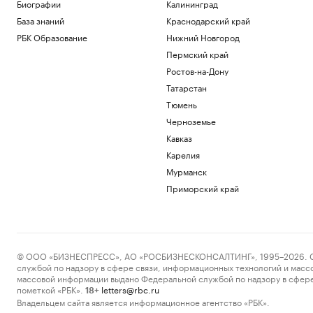
в матче РПЛ
Биографии
Калининград
Спорт
База знаний
Краснодарский край
Евросоюз нарастил импорт
РБК Образование
Нижний Новгород
российского СПГ
Пермский край
Экономика
Ростов-на-Дону
Вучич пообещал сделать все для
помощи Украине на «европейском
Татарстан
пути»
Тюмень
Политика
Черноземье
Самолет выкатился за пределы полосы
Кавказ
в Норильске и получил повреждения
Карелия
Общество
Как выбрать оптимальное
Мурманск
коммерческое помещение для
Приморский край
инвестиций
РБК и ПИК Серия плюс
Загрузить еще
© ООО «БИЗНЕСПРЕСС», АО «РОСБИЗНЕСКОНСАЛТИНГ», 1995–2026. Сообщ
службой по надзору в сфере связи, информационных технологий и масс
массовой информации выдано Федеральной службой по надзору в сфере
пометкой «РБК».
letters@rbc.ru
18+
Владельцем сайта является информационное агентство «РБК».