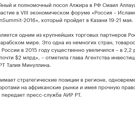
йный и полномочный посол Алжира в РФ Смаил Аллау
астие в VIII экономическом форуме «Россия – Ислам
nSummit-2016», который пройдет в Казани 19-21 мая.
вляется одним из крупнейших торговых партнеров Ро
арабском мире. Это одна из немногих стран, товаро
 России в 2015 году существенно увеличился – в 2,2 
почти $2 млрд», – отметила глава Агентства инвести
РТ Талия Минуллина.
нимает стратегические позиции в регионе, одноврем
воротами на африканские рынки и имея прочную прав
, передает пресс-служба АИР РТ.