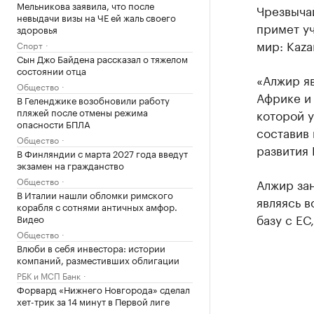
Мельникова заявила, что после
Чрезвыча
невыдачи визы на ЧЕ ей жаль своего
примет уч
здоровья
мир: Kaza
Спорт
Сын Джо Байдена рассказал о тяжелом
состоянии отца
«Алжир я
Общество
Африке и 
В Геленджике возобновили работу
пляжей после отмены режима
которой у
опасности БПЛА
составив 
Общество
развития 
В Финляндии с марта 2027 года введут
экзамен на гражданство
Общество
Алжир за
В Италии нашли обломки римского
являясь 
корабля с сотнями античных амфор.
базу с ЕС
Видео
Общество
Влюби в себя инвестора: истории
компаний, разместивших облигации
РБК и МСП Банк
Форвард «Нижнего Новгорода» сделал
хет-трик за 14 минут в Первой лиге