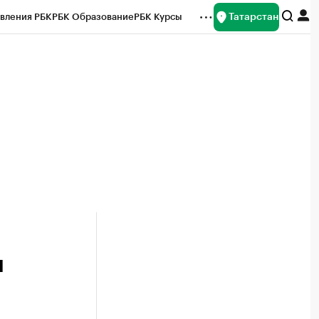
Татарстан
вления РБК
РБК Образование
РБК Курсы
рейтинги
Франшизы
Газета
ок наличной валюты
л