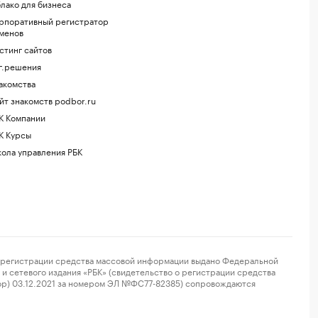
лако для бизнеса
рпоративный регистратор
менов
стинг сайтов
г.решения
акомства
йт знакомств podbor.ru
К Компании
К Курсы
ола управления РБК
регистрации средства массовой информации выдано Федеральной
и сетевого издания «РБК» (свидетельство о регистрации средства
ор) 03.12.2021 за номером ЭЛ №ФС77-82385) сопровождаются