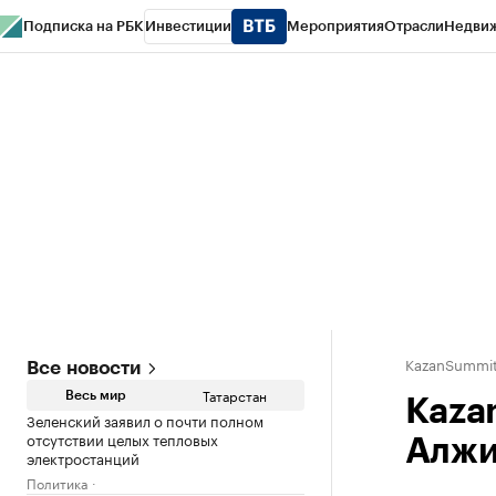
Подписка на РБК
Инвестиции
Мероприятия
Отрасли
Недви
РБК Life
Тренды
Визионеры
Национальные проекты
Город
Стиль
Кр
Спецпроекты СПб
Конференции СПб
Спецпроекты
Проверка конт
KazanSummit
Все новости
Татарстан
Весь мир
Kaza
Зеленский заявил о почти полном
отсутствии целых тепловых
Алжи
электростанций
Политика