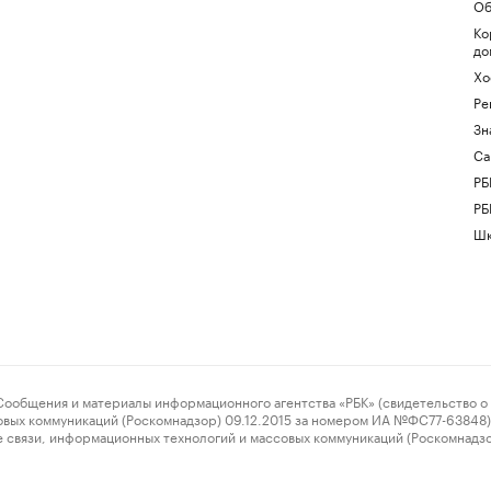
Об
Ко
до
Хо
Ре
Зн
Са
РБ
РБ
Шк
ения и материалы информационного агентства «РБК» (свидетельство о 
овых коммуникаций (Роскомнадзор) 09.12.2015 за номером ИА №ФС77-63848) 
 связи, информационных технологий и массовых коммуникаций (Роскомнадз