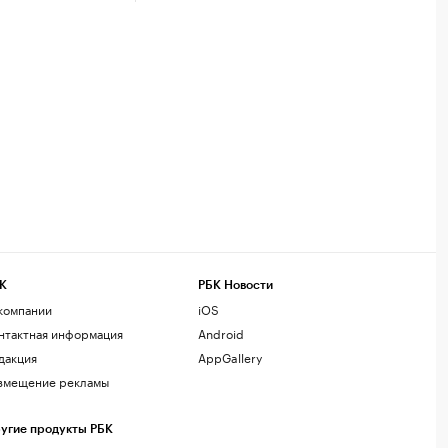
К
РБК Новости
компании
iOS
нтактная информация
Android
дакция
AppGallery
змещение рекламы
угие продукты РБК