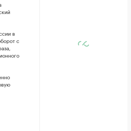
а
ский
ссии в
оборот с
раза,
ционного
енно
овую