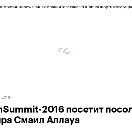
жимость
Autonews
РБК Компании
Телеканал
РБК Вино
Спорт
Школа упра
ипто
РБК Бизнес-среда
Дискуссионный клуб
Исследования
Кредитные 
рагентов
Политика
Экономика
Бизнес
Технологии и медиа
Финансы
Рын
 2016
nSummit-2016 посетит посо
ра Смаил Аллауа