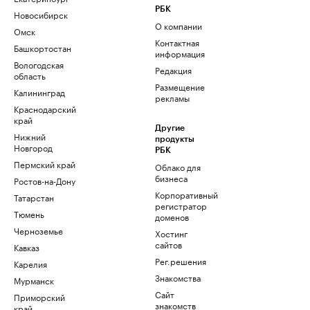
РБК
Новосибирск
О компании
Омск
Контактная
Башкортостан
информация
Вологодская
Редакция
область
Размещение
Калининград
рекламы
Краснодарский
край
Другие
Нижний
продукты
Новгород
РБК
Пермский край
Облако для
бизнеса
Ростов-на-Дону
Корпоративный
Татарстан
регистратор
Тюмень
доменов
Черноземье
Хостинг
сайтов
Кавказ
Рег.решения
Карелия
Знакомства
Мурманск
Сайт
Приморский
знакомств
край