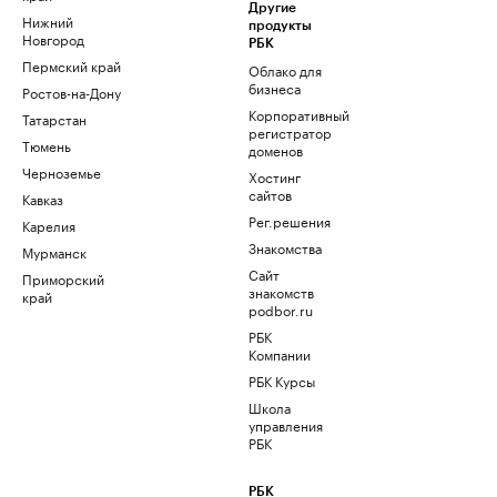
Другие
Нижний
продукты
Новгород
РБК
Пермский край
Облако для
бизнеса
Ростов-на-Дону
Корпоративный
Татарстан
регистратор
Тюмень
доменов
Черноземье
Хостинг
сайтов
Кавказ
Рег.решения
Карелия
Знакомства
Мурманск
Сайт
Приморский
знакомств
край
podbor.ru
РБК
Компании
РБК Курсы
Школа
управления
РБК
РБК