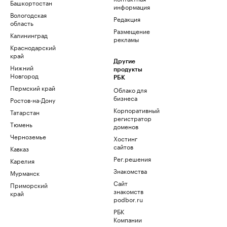
Башкортостан
информация
Вологодская
Редакция
область
Размещение
Калининград
рекламы
Краснодарский
край
Другие
Нижний
продукты
Новгород
РБК
Пермский край
Облако для
бизнеса
Ростов-на-Дону
Корпоративный
Татарстан
регистратор
Тюмень
доменов
Черноземье
Хостинг
сайтов
Кавказ
Рег.решения
Карелия
Знакомства
Мурманск
Сайт
Приморский
знакомств
край
podbor.ru
РБК
Компании