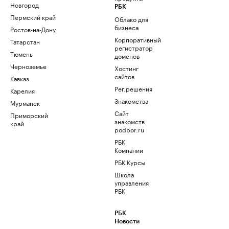
Новгород
РБК
Пермский край
Облако для
бизнеса
Ростов-на-Дону
Корпоративный
Татарстан
регистратор
Тюмень
доменов
Черноземье
Хостинг
сайтов
Кавказ
Рег.решения
Карелия
Знакомства
Мурманск
Сайт
Приморский
знакомств
край
podbor.ru
РБК
Компании
РБК Курсы
Школа
управления
РБК
РБК
Новости