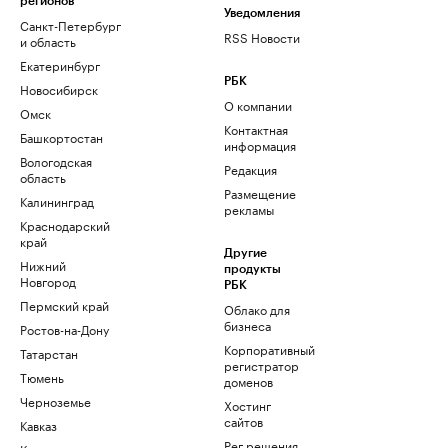
регионов
Уведомления
Санкт-Петербург
RSS Новости
и область
Екатеринбург
РБК
Новосибирск
О компании
Омск
Контактная
Башкортостан
информация
Вологодская
Редакция
область
Размещение
Калининград
рекламы
Краснодарский
край
Другие
Нижний
продукты
Новгород
РБК
Пермский край
Облако для
бизнеса
Ростов-на-Дону
Корпоративный
Татарстан
регистратор
Тюмень
доменов
Черноземье
Хостинг
сайтов
Кавказ
Рег.решения