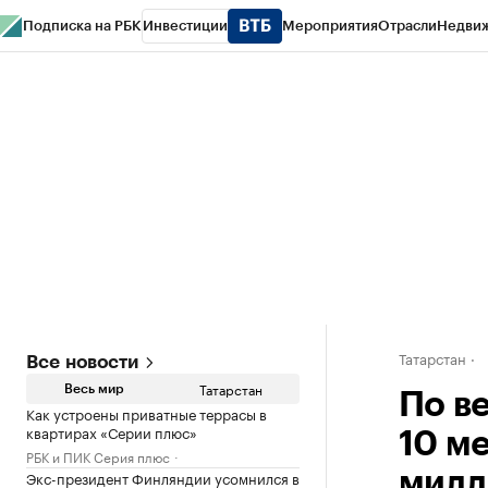
Подписка на РБК
Инвестиции
Мероприятия
Отрасли
Недви
РБК Life
Тренды
Визионеры
Национальные проекты
Город
Стиль
Кр
Спецпроекты СПб
Конференции СПб
Спецпроекты
Проверка конт
Татарстан
Все новости
Татарстан
Весь мир
По в
Как устроены приватные террасы в
квартирах «Серии плюс»
10 м
РБК и ПИК Серия плюс
Экс-президент Финляндии усомнился в
милл