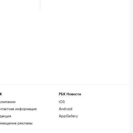
К
РБК Новости
компании
iOS
нтактная информация
Android
дакция
AppGallery
змещение рекламы