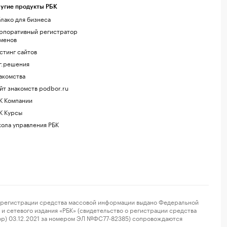
угие продукты РБК
лако для бизнеса
рпоративный регистратор
менов
стинг сайтов
г.решения
акомства
йт знакомств podbor.ru
К Компании
К Курсы
ола управления РБК
регистрации средства массовой информации выдано Федеральной
и сетевого издания «РБК» (свидетельство о регистрации средства
ор) 03.12.2021 за номером ЭЛ №ФС77-82385) сопровождаются