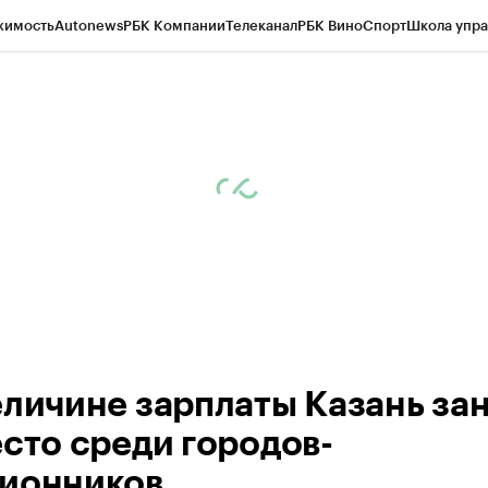
жимость
Autonews
РБК Компании
Телеканал
РБК Вино
Спорт
Школа упра
ипто
РБК Бизнес-среда
Дискуссионный клуб
Исследования
Кредитные 
рагентов
Политика
Экономика
Бизнес
Технологии и медиа
Финансы
Рын
еличине зарплаты Казань за
есто среди городов-
ионников