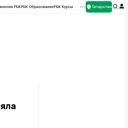
Татарстан
вления РБК
РБК Образование
РБК Курсы
рейтинги
Франшизы
Газета
ок наличной валюты
няла