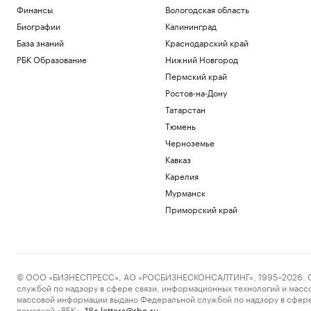
Общество
Финансы
Вологодская область
В США рассказали, как помогли
Биографии
Калининград
снарядам из Сербии попасть на
Украину
База знаний
Краснодарский край
Политика
РБК Образование
Нижний Новгород
Будущее Ходынского поля: от пашни и
Пермский край
аэродрома до города в городе
Ростов-на-Дону
РБК и Stone
Татарстан
Звезда НБА избежал наказания за
незаконное ношение оружия
Тюмень
Спорт
Черноземье
Силы ПВО сбили 75 БПЛА над
Кавказ
регионами России за 12 часов
Карелия
Политика
Погранслужба Финляндии пресекла
Мурманск
канал нелегальной миграции из
Приморский край
Прибалтики
Общество
Загрузить еще
© ООО «БИЗНЕСПРЕСС», АО «РОСБИЗНЕСКОНСАЛТИНГ», 1995–2026. Сообщ
службой по надзору в сфере связи, информационных технологий и масс
массовой информации выдано Федеральной службой по надзору в сфере
пометкой «РБК».
letters@rbc.ru