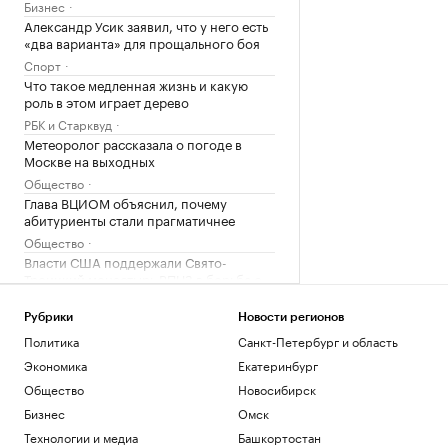
Бизнес
Александр Усик заявил, что у него есть
«два варианта» для прощального боя
Спорт
Что такое медленная жизнь и какую
роль в этом играет дерево
РБК и Старквуд
Метеоролог рассказала о погоде в
Москве на выходных
Общество
Глава ВЦИОМ объяснил, почему
абитуриенты стали прагматичнее
Общество
Власти США поддержали Свято-
Троицкий монастырь РПЦЗ в борьбе с
ветряками
Общество
Рубрики
Новости регионов
Трамп обжалует запрет на
Политика
Санкт-Петербург и область
строительство бального зала в Белом
Экономика
Екатеринбург
доме
Общество
Новосибирск
Политика
Как выглядит портрет абитуриента в
Бизнес
Омск
2026 году. Видео РБК
Технологии и медиа
Башкортостан