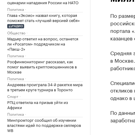
сценарии нападения России на НАТО
Политика
По размер
Глава «Эксмо» назвал книгу, которая
поможет стать «лучшей версией себя»
российск
РАДИО
портала «
Общество
казанцев 
Мадьяр ответил на вопрос, останется
ли «Росатом» подрядчиком на
«Пакш-2»
Средняя з
Политика
в Москве.
Росфинмониторинг рассказал, как
помог выявить криптомошенников в
работнико
Москве
Политика
Специалис
Андреева проиграла 34-й ракетке мира
откликов 
в третьем круге турнира в Торонто
Спорт
однако в 
РПЦ ответила на призыв уйти из
Африки
По данны
Политика
заработна
Минпромторг сообщил об изучении
властями идей по поддержке селлеров
WB