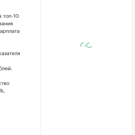
 топ-10
вания
зарплата
казателя
блей.
ство
%,