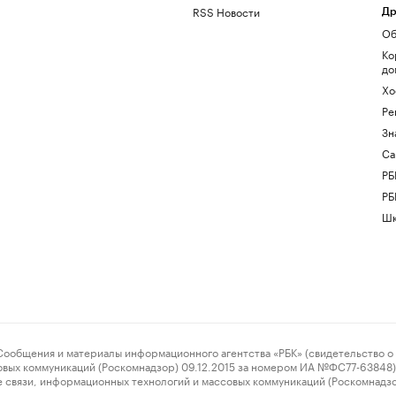
RSS Новости
Др
Об
Ко
до
Хо
Ре
Зн
Са
РБ
РБ
Шк
ения и материалы информационного агентства «РБК» (свидетельство о 
овых коммуникаций (Роскомнадзор) 09.12.2015 за номером ИА №ФС77-63848) 
 связи, информационных технологий и массовых коммуникаций (Роскомнадз