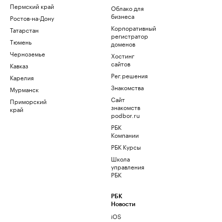
Пермский край
Облако для
бизнеса
Ростов-на-Дону
Корпоративный
Татарстан
регистратор
Тюмень
доменов
Черноземье
Хостинг
сайтов
Кавказ
Рег.решения
Карелия
Знакомства
Мурманск
Сайт
Приморский
знакомств
край
podbor.ru
РБК
Компании
РБК Курсы
Школа
управления
РБК
РБК
Новости
iOS