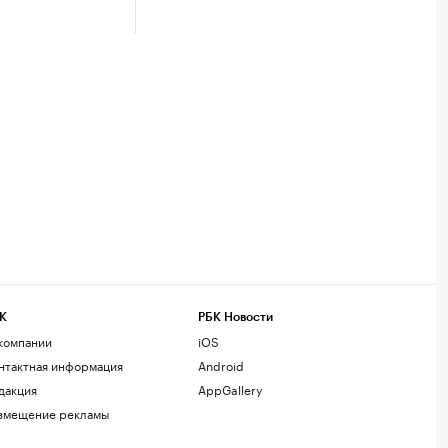
К
РБК Новости
компании
iOS
нтактная информация
Android
дакция
AppGallery
змещение рекламы