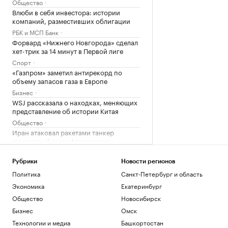
Общество
Влюби в себя инвестора: истории
компаний, разместивших облигации
РБК и МСП Банк
Форвард «Нижнего Новгорода» сделал
хет-трик за 14 минут в Первой лиге
Спорт
«Газпром» заметил антирекорд по
объему запасов газа в Европе
Бизнес
WSJ рассказала о находках, меняющих
представление об истории Китая
Общество
Иран атаковал ракетами танкер
эмиратской госнефтекомпании
Политика
Российские военные ударили по целям
Рубрики
Новости регионов
в портах Николаев и Одесса
Политика
Санкт-Петербург и область
Политика
Экономика
Екатеринбург
В Болгарии назвали упавший
Общество
Новосибирск
беспилотник украинским
Бизнес
Омск
Политика
Что нового построят на Ходынском
Технологии и медиа
Башкортостан