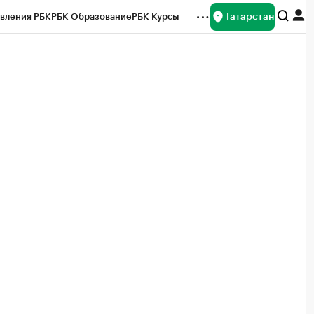
Татарстан
вления РБК
РБК Образование
РБК Курсы
рейтинги
Франшизы
Газета
ок наличной валюты