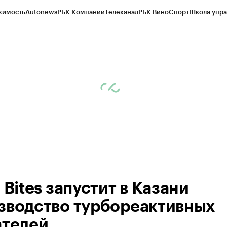
жимость
Autonews
РБК Компании
Телеканал
РБК Вино
Спорт
Школа упра
ипто
РБК Бизнес-среда
Дискуссионный клуб
Исследования
Кредитные 
рагентов
Политика
Экономика
Бизнес
Технологии и медиа
Финансы
Рын
 Bites запустит в Казани
зводство турбореактивных
ателей