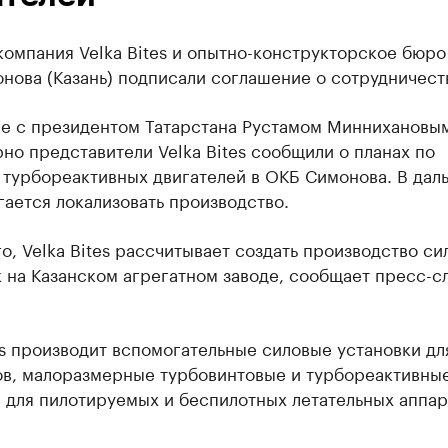
омпания Velka Bites и опытно-конструкторское бюро
нова (Казань) подписали соглашение о сотрудничест
че с президентом Татарстана Рустамом Миннихановым
но представители Velka Bites сообщили о планах по
 турбореактивных двигателей в ОКБ Симонова. В да
ается локализовать производство.
о, Velka Bites рассчитывает создать производство си
 на Казанском агрегатном заводе, сообщает пресс-с
es производит вспомогательные силовые установки дл
ов, малоразмерные турбовинтовые и турбореактивны
 для пилотируемых и беспилотных летательных аппар