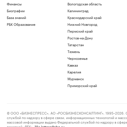
поле
Финансы
Вологодская область
РБК и Stone
Биографии
Калининград
Гастрогиды по России: от аутентичных
База знаний
Краснодарский край
ферм и ресторанов до отелей
РБК Образование
Нижний Новгород
РБК и РСХБ
«Балтика» обыграла «Крылья Советов»
Пермский край
в матче РПЛ
Ростов-на-Дону
Спорт
Татарстан
Евросоюз нарастил импорт
Тюмень
российского СПГ
Экономика
Черноземье
Вучич пообещал сделать все для
Кавказ
помощи Украине на «европейском
Карелия
пути»
Мурманск
Политика
Приморский край
Загрузить еще
© ООО «БИЗНЕСПРЕСС», АО «РОСБИЗНЕСКОНСАЛТИНГ», 1995–2026. Сообщ
службой по надзору в сфере связи, информационных технологий и масс
массовой информации выдано Федеральной службой по надзору в сфере
пометкой «РБК».
letters@rbc.ru