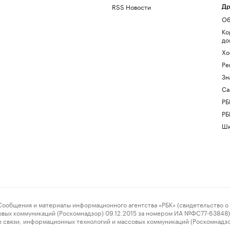
RSS Новости
Др
Об
Ко
до
Хо
Ре
Зн
Са
РБ
РБ
Шк
ения и материалы информационного агентства «РБК» (свидетельство о 
овых коммуникаций (Роскомнадзор) 09.12.2015 за номером ИА №ФС77-63848) 
 связи, информационных технологий и массовых коммуникаций (Роскомнадз