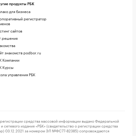
угие продукты РБК
лако для бизнеса
рпоративный регистратор
менов
стинг сайтов
г.решения
акомства
йт знакомств podbor.ru
К Компании
К Курсы
ола управления РБК
регистрации средства массовой информации выдано Федеральной
и сетевого издания «РБК» (свидетельство о регистрации средства
ор) 03.12.2021 за номером ЭЛ №ФС77-82385) сопровождаются