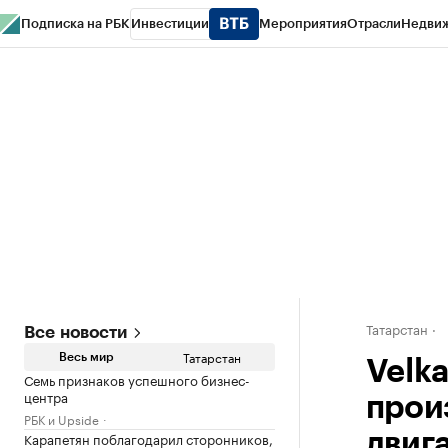
Подписка на РБК
Инвестиции
Мероприятия
Отрасли
Недви
РБК Life
Тренды
Визионеры
Национальные проекты
Город
Стиль
Кр
Спецпроекты СПб
Конференции СПб
Спецпроекты
Проверка конт
Татарстан
Все новости
Татарстан
Весь мир
Velka
Семь признаков успешного бизнес-
центра
прои
РБК и Upside
Карапетян поблагодарил сторонников,
двиг