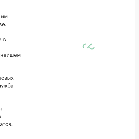
 им.
ве.
 в
льнейшем
ловых
лужба
я
е
атов.