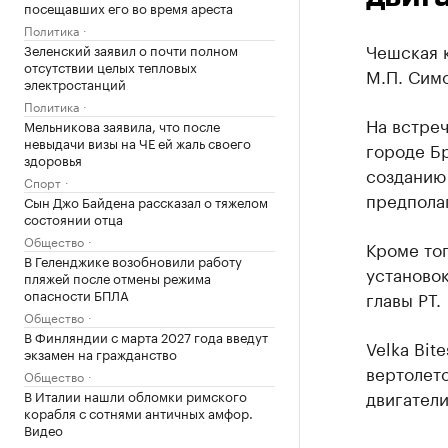
посещавших его во время ареста
Политика
Чешская к
Зеленский заявил о почти полном
отсутствии целых тепловых
М.П. Симо
электростанций
Политика
На встре
Мельникова заявила, что после
невыдачи визы на ЧЕ ей жаль своего
городе Бр
здоровья
созданию
Спорт
предполаг
Сын Джо Байдена рассказал о тяжелом
состоянии отца
Общество
Кроме тог
В Геленджике возобновили работу
установок
пляжей после отмены режима
опасности БПЛА
главы РТ.
Общество
В Финляндии с марта 2027 года введут
Velka Bit
экзамен на гражданство
вертолет
Общество
двигатели
В Италии нашли обломки римского
корабля с сотнями античных амфор.
Видео