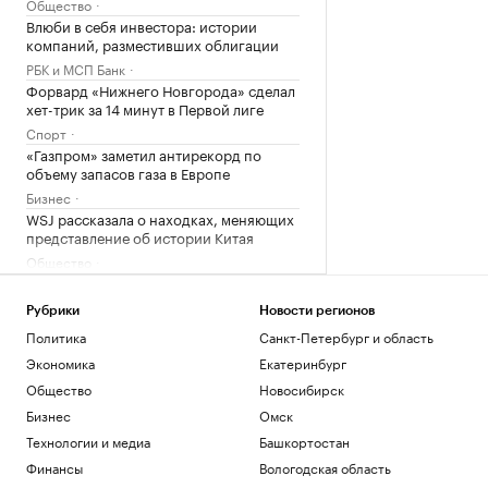
Общество
Влюби в себя инвестора: истории
компаний, разместивших облигации
РБК и МСП Банк
Форвард «Нижнего Новгорода» сделал
хет-трик за 14 минут в Первой лиге
Спорт
«Газпром» заметил антирекорд по
объему запасов газа в Европе
Бизнес
WSJ рассказала о находках, меняющих
представление об истории Китая
Общество
Иран атаковал ракетами танкер
эмиратской госнефтекомпании
Рубрики
Новости регионов
Политика
Политика
Санкт-Петербург и область
Российские военные ударили по целям
Экономика
Екатеринбург
в портах Николаев и Одесса
Общество
Новосибирск
Политика
В Болгарии назвали упавший
Бизнес
Омск
беспилотник украинским
Технологии и медиа
Башкортостан
Политика
Финансы
Вологодская область
Что нового построят на Ходынском