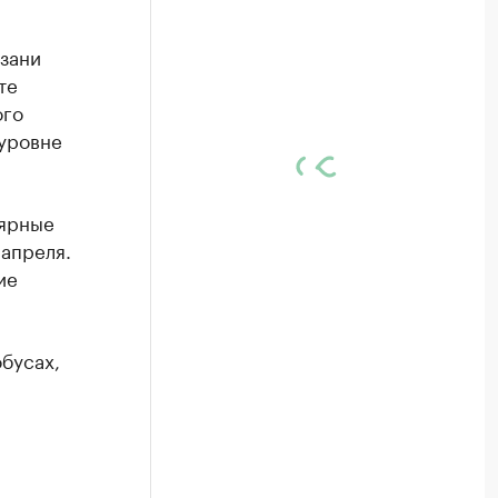
зани
те
ого
 уровне
лярные
апреля.
ие
бусах,