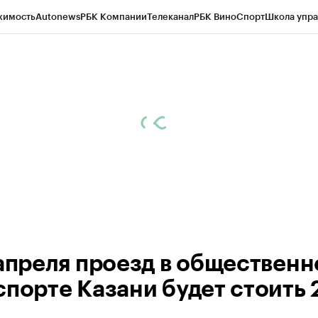
жимость
Autonews
РБК Компании
Телеканал
РБК Вино
Спорт
Школа упра
ипто
РБК Бизнес-среда
Дискуссионный клуб
Исследования
Кредитные 
рагентов
Политика
Экономика
Бизнес
Технологии и медиа
Финансы
Рын
 апреля проезд в обществен
спорте Казани будет стоить 