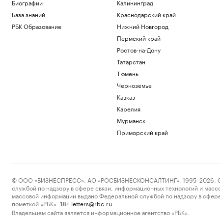
поле
Биографии
Калининград
РБК и Stone
База знаний
Краснодарский край
Гастрогиды по России: от аутентичных
РБК Образование
Нижний Новгород
ферм и ресторанов до отелей
Пермский край
РБК и РСХБ
Ростов-на-Дону
«Балтика» обыграла «Крылья Советов»
в матче РПЛ
Татарстан
Спорт
Тюмень
Евросоюз нарастил импорт
Черноземье
российского СПГ
Кавказ
Экономика
Карелия
Вучич пообещал сделать все для
помощи Украине на «европейском
Мурманск
пути»
Приморский край
Политика
Загрузить еще
© ООО «БИЗНЕСПРЕСС», АО «РОСБИЗНЕСКОНСАЛТИНГ», 1995–2026. Сообщ
службой по надзору в сфере связи, информационных технологий и масс
массовой информации выдано Федеральной службой по надзору в сфере
пометкой «РБК».
letters@rbc.ru
18+
Владельцем сайта является информационное агентство «РБК».