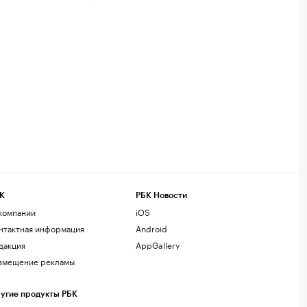
К
РБК Новости
компании
iOS
нтактная информация
Android
дакция
AppGallery
змещение рекламы
угие продукты РБК