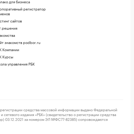
лако для бизнеса
рпоративный регистратор
менов
стинг сайтов
г.решения
акомства
йт знакомств podbor.ru
К Компании
К Курсы
ола управления РБК
регистрации средства массовой информации выдано Федеральной
и сетевого издания «РБК» (свидетельство о регистрации средства
ор) 03.12.2021 за номером ЭЛ №ФС77-82385) сопровождаются