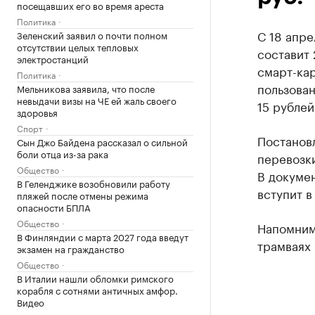
посещавших его во время ареста
Политика
С 18 апре
Зеленский заявил о почти полном
отсутствии целых тепловых
составит 
электростанций
смарт-кар
Политика
пользован
Мельникова заявила, что после
невыдачи визы на ЧЕ ей жаль своего
15 рублей
здоровья
Спорт
Постанов
Сын Джо Байдена рассказал о сильной
боли отца из-за рака
перевозки
Общество
В докумен
В Геленджике возобновили работу
вступит в
пляжей после отмены режима
опасности БПЛА
Общество
Напомним,
В Финляндии с марта 2027 года введут
трамваях 
экзамен на гражданство
Общество
В Италии нашли обломки римского
корабля с сотнями античных амфор.
Видео