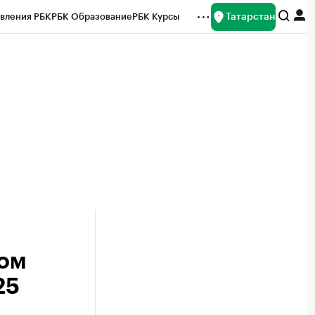
Татарстан
вления РБК
РБК Образование
РБК Курсы
рейтинги
Франшизы
Газета
ок наличной валюты
ном
25