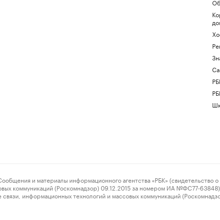
Об
Ко
до
Хо
Ре
Зн
Са
РБ
РБ
Шк
ения и материалы информационного агентства «РБК» (свидетельство о 
овых коммуникаций (Роскомнадзор) 09.12.2015 за номером ИА №ФС77-63848) 
 связи, информационных технологий и массовых коммуникаций (Роскомнадз