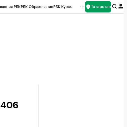
Татарстан
вления РБК
РБК Образование
РБК Курсы
рейтинги
Франшизы
Газета
ок наличной валюты
 406