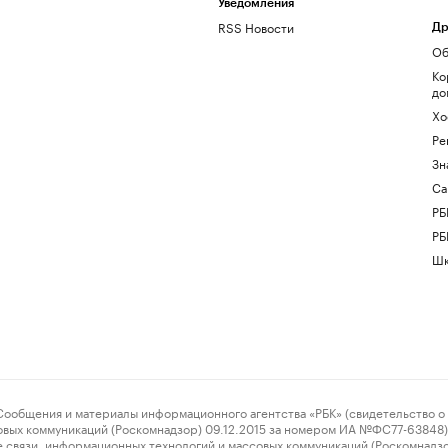
Уведомления
RSS Новости
Др
Об
Ко
до
Хо
Ре
Зн
Са
РБ
РБ
Шк
ения и материалы информационного агентства «РБК» (свидетельство о 
овых коммуникаций (Роскомнадзор) 09.12.2015 за номером ИА №ФС77-63848) 
 связи, информационных технологий и массовых коммуникаций (Роскомнадз