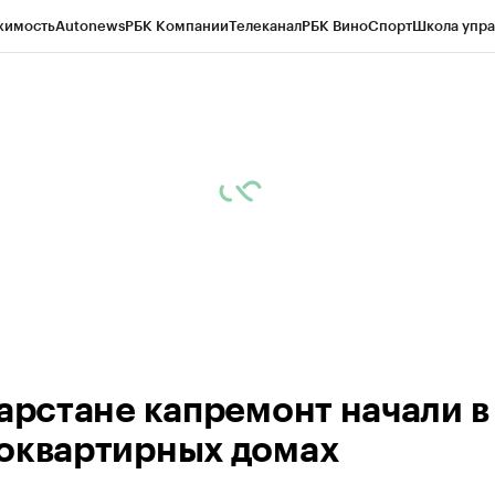
жимость
Autonews
РБК Компании
Телеканал
РБК Вино
Спорт
Школа упра
ипто
РБК Бизнес-среда
Дискуссионный клуб
Исследования
Кредитные 
рагентов
Политика
Экономика
Бизнес
Технологии и медиа
Финансы
Рын
тарстане капремонт начали в
оквартирных домах