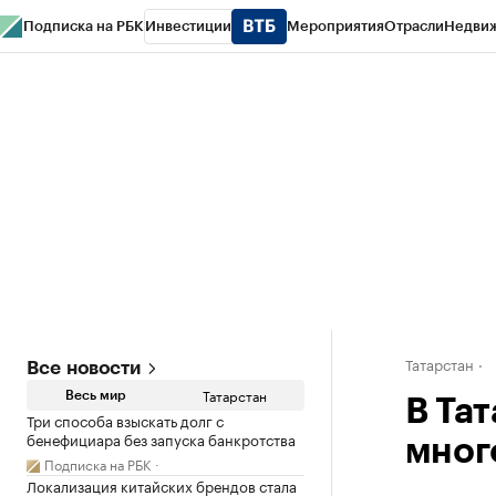
Подписка на РБК
Инвестиции
Мероприятия
Отрасли
Недви
РБК Life
Тренды
Визионеры
Национальные проекты
Город
Стиль
Кр
Спецпроекты СПб
Конференции СПб
Спецпроекты
Проверка конт
Татарстан
Все новости
Татарстан
Весь мир
В Та
Три способа взыскать долг с
бенефициара без запуска банкротства
мног
Подписка на РБК
Локализация китайских брендов стала