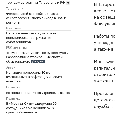
трендом авторынка Татарстана и РФ
В Татарст
Татарстан
всего в э
Федеральный застройщик назвал
на совещ
секрет эффективного выхода в новые
регионы
Файзулли
Компании
Изъятие земельного участка за
Работы по
неиспользование: риски для
учрежден
собственников
РБК Компании
а также в
«Неугоняемых машин не существует».
Разработчик автоохранных систем —
Ирек Файз
об автокражах
РАДИО
капитальн
Авто
Исландия попросила ЕС не
строитель
вмешиваться в референдум насчет
уже сдан 
членства
Политика
Президен
Военная операция на Украине. Главное
Политика
детских л
В «Москва-Сити» задержали 20
служба гл
сотрудников мошеннических
криптообменников