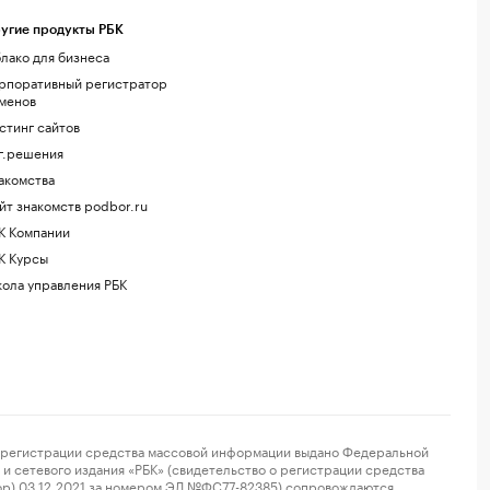
угие продукты РБК
лако для бизнеса
рпоративный регистратор
менов
стинг сайтов
г.решения
акомства
йт знакомств podbor.ru
К Компании
К Курсы
ола управления РБК
регистрации средства массовой информации выдано Федеральной
и сетевого издания «РБК» (свидетельство о регистрации средства
ор) 03.12.2021 за номером ЭЛ №ФС77-82385) сопровождаются