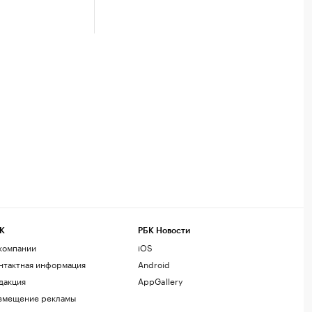
К
РБК Новости
компании
iOS
нтактная информация
Android
дакция
AppGallery
змещение рекламы