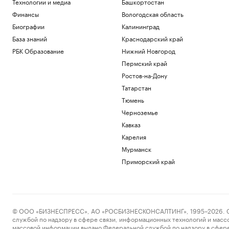
Технологии и медиа
Башкортостан
Технологии и медиа
Финансы
Вологодская область
Почему инвесторы выбирают офисы в
оживленных районах Москвы
Биографии
Калининград
РБК и Upside
База знаний
Краснодарский край
Патология управления: как высокие
РБК Образование
Нижний Новгород
стандарты превращаются в
токсичность
Пермский край
Подписка на РБК
Ростов-на-Дону
Военная операция на Украине. Онлайн
Татарстан
Политика
Тюмень
Руководителю тоже нужно планировать
Черноземье
развитие. 4 шага, как это сделать
Кавказ
Образование
Карелия
Что известно об атаках БПЛА на
регионы России. Главное к 7 августа
Мурманск
Политика
Приморский край
Загрузить еще
© ООО «БИЗНЕСПРЕСС», АО «РОСБИЗНЕСКОНСАЛТИНГ», 1995–2026. Сообщ
службой по надзору в сфере связи, информационных технологий и масс
массовой информации выдано Федеральной службой по надзору в сфере