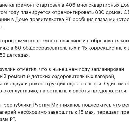
ане капремонт стартовал в 406 многоквартирных дом
том году планируется отремонтировать 830 домов. О
ании в Доме правительства РТ сообщил глава минстр
н.
 программе капремонта начались и в образовательн
иях: в 80 общеобразовательных и 15 коррекционных 
 52 детсадах.
уллин отметил, что в нынешнем году запланирован
ый ремонт 9 детских оздоровительных лагерей,
ство двух и реконструкция одного лагеря. Один из о
в эксплуатацию, на остальных работы продолжаются.
т республики Рустам Минниханов подчеркнул, что ре
агерей необходимо завершить к 15 мая, передает пре
авы РТ.