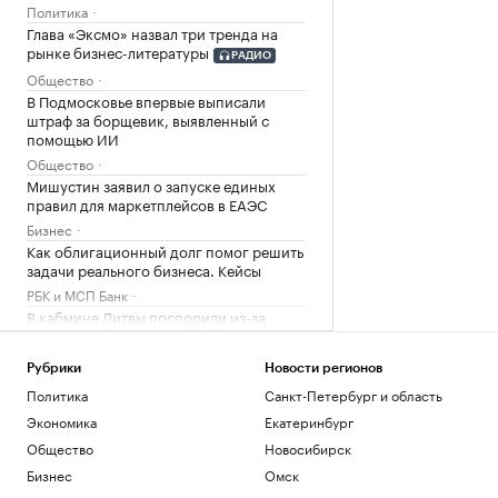
Политика
Глава «Эксмо» назвал три тренда на
рынке бизнес-литературы
РАДИО
Общество
В Подмосковье впервые выписали
штраф за борщевик, выявленный с
помощью ИИ
Общество
Мишустин заявил о запуске единых
правил для маркетплейсов в ЕАЭС
Бизнес
Как облигационный долг помог решить
задачи реального бизнеса. Кейсы
РБК и МСП Банк
В кабмине Литвы поспорили из-за
«российской угрозы»
Политика
Рубрики
Новости регионов
Рост цен на жилье в июле охватил все
Политика
Санкт-Петербург и область
округа Москвы
Экономика
Екатеринбург
Недвижимость
OpenAI выпустит умную колонку в
Общество
Новосибирск
форме пончика стоимостью более
Бизнес
Омск
$300