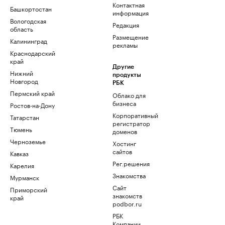
Контактная
Башкортостан
информация
Вологодская
Редакция
область
Размещение
Калининград
рекламы
Краснодарский
край
Другие
Нижний
продукты
Новгород
РБК
Пермский край
Облако для
бизнеса
Ростов-на-Дону
Корпоративный
Татарстан
регистратор
Тюмень
доменов
Черноземье
Хостинг
сайтов
Кавказ
Рег.решения
Карелия
Знакомства
Мурманск
Сайт
Приморский
знакомств
край
podbor.ru
РБК
Компании