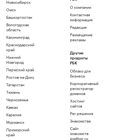
Новосибирск
О компании
Омск
Контактная
Башкортостан
информация
Вологодская
Редакция
область
Размещение
Калининград
рекламы
Краснодарский
край
Другие
Нижний
продукты
Новгород
РБК
Пермский край
Облако для
бизнеса
Ростов-на-Дону
Корпоративный
Татарстан
регистратор
Тюмень
доменов
Черноземье
Хостинг
сайтов
Кавказ
Рег.решения
Карелия
Знакомства
Мурманск
Сайт
Приморский
знакомств
край
podbor.ru