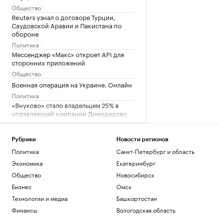
Общество
Reuters узнал о договоре Турции,
Саудовской Аравии и Пакистана по
обороне
Политика
Мессенджер «Макс» откроет API для
сторонних приложений
Общество
Военная операция на Украине. Онлайн
Политика
«Внуково» стало владельцем 25% в
управляющей компании Домодедово
Бизнес
Пляжи, замки, марципан: гастрогид по
Рубрики
Новости регионов
Калининградской области
Политика
Санкт-Петербург и область
РБК и РСХБ
Bloomberg сообщило о «неожиданных»
Экономика
Екатеринбург
$22 млрд у Ким Чен Ына
Общество
Новосибирск
Политика
Бизнес
Омск
Страхование вкладов в банках: сумма
Технологии и медиа
Башкортостан
возмещения, что такое АСВ
Финансы
Вологодская область
Инвестиции