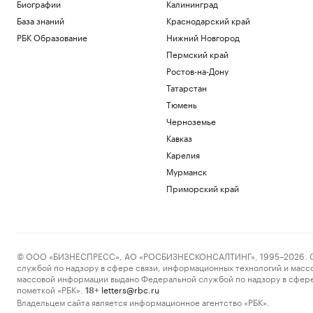
Пришли в движение биткоины из 2011
Биографии
Калининград
года. Их владелец в плюсе на $10 млн
База знаний
Краснодарский край
Крипто
РБК Образование
Нижний Новгород
CMO: чем занимается директор по
Пермский край
маркетингу
Образование
Ростов-на-Дону
WSJ узнала о смене позиции разведки
Татарстан
США о «нападении» России на НАТО
Тюмень
Политика
Черноземье
Телеканалы объявили цены на
агитацию. Как партии будут строить
Кавказ
кампании
Карелия
Подписка на РБК
Мурманск
Приморский край
Загрузить еще
© ООО «БИЗНЕСПРЕСС», АО «РОСБИЗНЕСКОНСАЛТИНГ», 1995–2026. Сообщ
службой по надзору в сфере связи, информационных технологий и масс
массовой информации выдано Федеральной службой по надзору в сфере
пометкой «РБК».
letters@rbc.ru
18+
Владельцем сайта является информационное агентство «РБК».