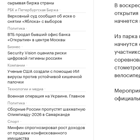
сырьевая биржа страны
В воскрес
РБК и Петербургская Биржа
открытия
Верховный суд сообщил об иске о
начнется 
снятии «Яблока» с выборов
Политика
ВТБ продал бывший офис банка
Из парка 
«Открытие» в центре Москвы
начнутся 
Бизнес
участнико
Security Vision оценила риски
цифровой гигиены россиян
соревнова
Компании
стометров
Ученые США создали с помощью ИИ
велосипед
вирусы против устойчивой кишечной
палочки
Технологии и медиа
Мероприя
Военная операция на Украине. Главное
официаль
Политика
Сборные России пропустят шахматную
Олимпиаду-2026 в Самарканде
Спорт
Минфин спрогнозировал рост доходов
от продажи конфискованного
имущества