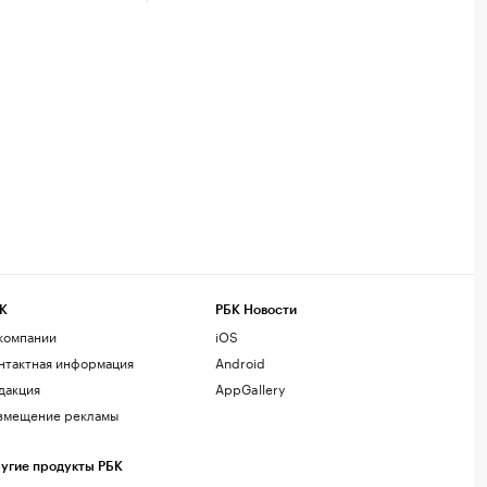
К
РБК Новости
компании
iOS
нтактная информация
Android
дакция
AppGallery
змещение рекламы
угие продукты РБК