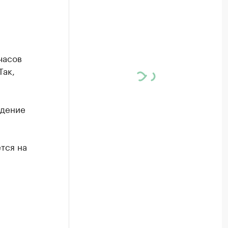
часов
Так,
ждение
тся на