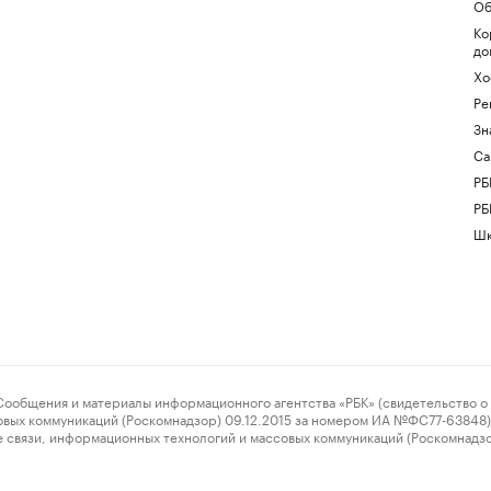
Об
Ко
до
Хо
Ре
Зн
Са
РБ
РБ
Шк
ения и материалы информационного агентства «РБК» (свидетельство о 
овых коммуникаций (Роскомнадзор) 09.12.2015 за номером ИА №ФС77-63848) 
 связи, информационных технологий и массовых коммуникаций (Роскомнадз