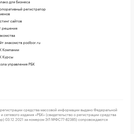
лако для бизнеса
рпоративный регистратор
менов
стинг сайтов
г.решения
акомства
йт знакомств podbor.ru
К Компании
К Курсы
ола управления РБК
регистрации средства массовой информации выдано Федеральной
и сетевого издания «РБК» (свидетельство о регистрации средства
ор) 03.12.2021 за номером ЭЛ №ФС77-82385) сопровождаются