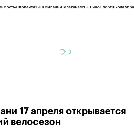
жимость
Autonews
РБК Компании
Телеканал
РБК Вино
Спорт
Школа упра
ипто
РБК Бизнес-среда
Дискуссионный клуб
Исследования
Кредитные 
рагентов
Политика
Экономика
Бизнес
Технологии и медиа
Финансы
Рын
зани 17 апреля открывается
ий велосезон