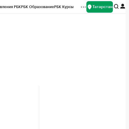
Татарстан
вления РБК
РБК Образование
РБК Курсы
рейтинги
Франшизы
Газета
ок наличной валюты