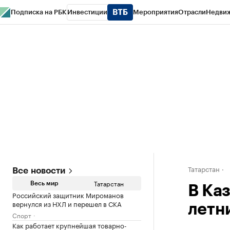
Подписка на РБК
Инвестиции
Мероприятия
Отрасли
Недви
РБК Life
Тренды
Визионеры
Национальные проекты
Город
Стиль
Кр
Спецпроекты СПб
Конференции СПб
Спецпроекты
Проверка конт
Татарстан
Все новости
Татарстан
Весь мир
В Ка
Российский защитник Мироманов
вернулся из НХЛ и перешел в СКА
летн
Спорт
Как работает крупнейшая товарно-